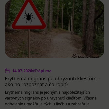
14.07.2026
#Trápi ma
Erythema migrans po uhryznutí kliešťom –
ako ho rozpoznať a čo robiť?
Erythema migrans je jedným z najdôležitejších
varovných signálov po uhryznutí kliešťom. Včasné
odhalenie umožňuje rýchlu liečbu a zabraňuje