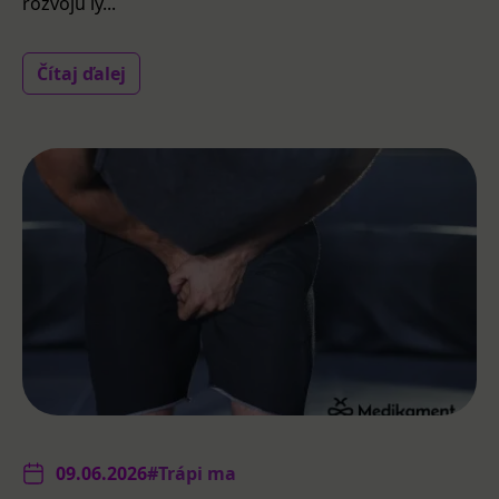
rozvoju ly...
Čítaj ďalej
09.06.2026
#Trápi ma