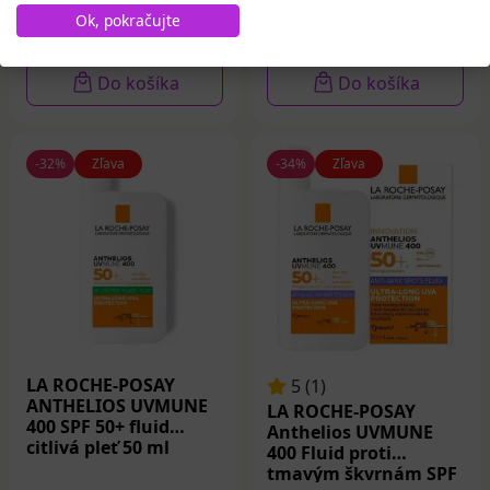
Ok, pokračujte
Na sklade
Na sklade
Do košíka
Do košíka
-32%
Zľava
-34%
Zľava
LA ROCHE-POSAY
5 (1)
ANTHELIOS UVMUNE
LA ROCHE-POSAY
400 SPF 50+ fluid
Anthelios UVMUNE
citlivá pleť 50 ml
400 Fluid proti
tmavým škvrnám SPF