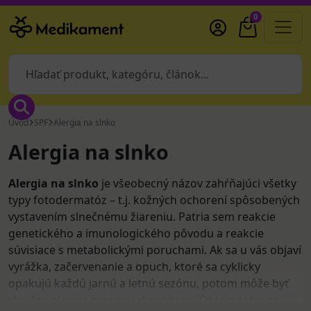
0
Úvod
SPF
Alergia na slnko
Alergia na slnko
Alergia na slnko
je všeobecný názov zahŕňajúci všetky
typy fotodermatóz – t.j. kožných ochorení spôsobených
vystavením slnečnému žiareniu. Patria sem reakcie
genetického a imunologického pôvodu a reakcie
súvisiace s metabolickými poruchami. Ak sa u vás objaví
vyrážka, začervenanie a opuch, ktoré sa cyklicky
opakujú každú jarnú a letnú sezónu, potom môže byť
slnečná alergia presnou diagnózou. Okrem toho sa