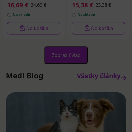
50+ 50 ml
16,69 €
15,38 €
24,69 €
23,38 €
Na sklade
Na sklade
Do košíka
Do košíka
Zobraziť viac
Medi Blog
Všetky články