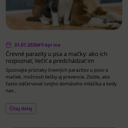
31.07.2026
#Trápi ma
Črevné parazity u psa a mačky: ako ich
rozpoznať, liečiť a predchádzať im
Spoznajte príznaky črevných parazitov u psov a
mačiek, možnosti liečby aj prevencie. Zistite, ako
často odčervovať svojho domáceho miláčika a kedy
nav...
Čítaj ďalej