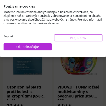
Používame cookies
Môžeme ich umiestniť na analýzu údajov o našich návštevníkoch, na
zlepšenie našich webových stránok, zobrazovanie prispôsobeného obsahu
Vybrali sme pre vás
a na poskytovanie skvelého zážitku z webových stránok. Pre viac informácií
o cookies používame otvorené nastavenia.
Poprieť
Nie, uprav
Ok, pokračujte
Ozonicon náplasti
VIBOVIT+ FUNMix želé
proti bolesti s
multivitamíny s
mikroprúdmi (6x8 cm)
ovocnou príchuťou
1x4 ks
200 g
10,43 €
9,07 €