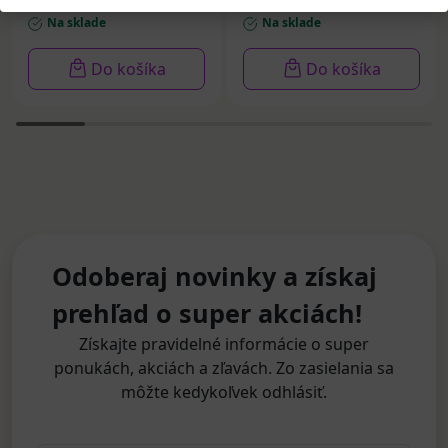
Na sklade
Na sklade
Do košíka
Do košíka
Odoberaj novinky a získaj
prehľad o super akciách!
Získajte pravidelné informácie o super
ponukách, akciách a zľavách. Zo zasielania sa
môžte kedykoľvek odhlásiť.