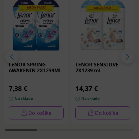
LENOR SPRING
LENOR SENSITIVE
AWAKENIN 2X1239ML
2X1239 ml
7,38 €
14,37 €
Na sklade
Na sklade
Do košíka
Do košíka