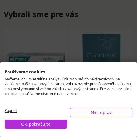
Vybrali sme pre vás
Používame cookies
Môžeme ich umiestniť na analýzu údajov o našich návštevníkoch, na
zlepšenie našich webových stránok, zobrazovanie prispôsobeného obsahu
a na poskytovanie skvelého zážitku z webových stránok. Pre viac informácií
o cookies používame otvorené nastavenia.
ELMEX SENSITIVE
Ozonicon náplasti
PROFESSIONAL
proti bolesti s
Poprieť
Nie, uprav
REPAIR & PREVENT
mikroprúdmi (6x8 cm)
GENTLE WHITENING,
1x4 ks
Ok, pokračujte
4,60 €
8,94 €
zubná pasta 75 ml
Na sklade
Na sklade