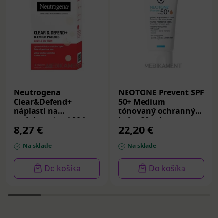
Neutrogena
NEOTONE Prevent SPF
Clear&Defend+
50+ Medium
náplasti na
tónovaný ochranný
nedokonalosti 30 ks
krém 30 ml
8,27 €
22,20 €
Na sklade
Na sklade
Do košíka
Do košíka