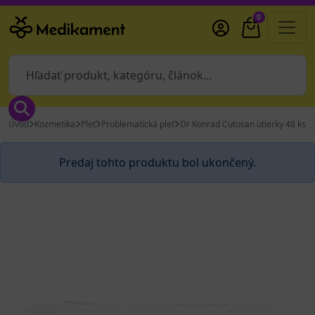
0
Úvod
Kozmetika
Pleť
Problematická pleť
Dr Konrad Cutosan utierky 48 ks
Predaj tohto produktu bol ukončený.