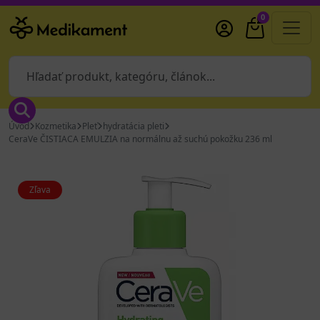
0
Úvod
Kozmetika
Pleť
hydratácia pleti
CeraVe ČISTIACA EMULZIA na normálnu až suchú pokožku 236 ml
Zľava