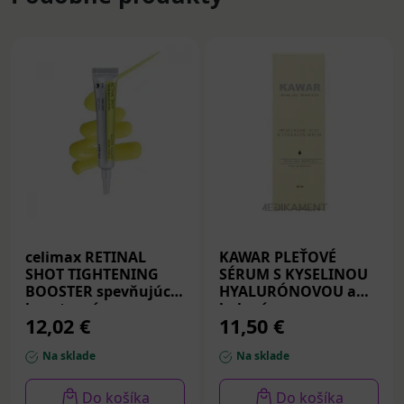
celimax RETINAL
KAWAR PLEŤOVÉ
SHOT TIGHTENING
SÉRUM S KYSELINOU
BOOSTER spevňujúce
HYALURÓNOVOU a
booster sérum s
kolagénom s
12,02 €
11,50 €
retinalom 15 ml
minerálmi z Mŕtveho
mora 50 ml
Na sklade
Na sklade
Do košíka
Do košíka