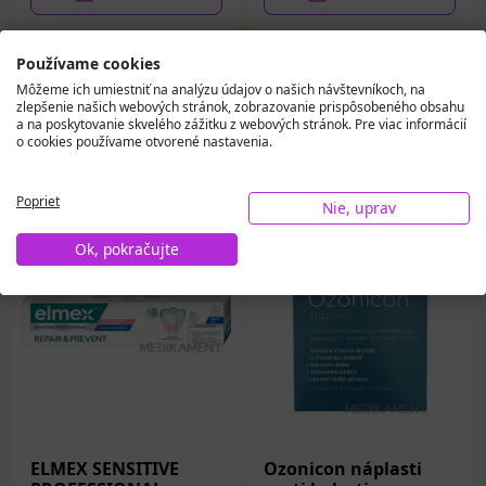
Používame cookies
Môžeme ich umiestniť na analýzu údajov o našich návštevníkoch, na
zlepšenie našich webových stránok, zobrazovanie prispôsobeného obsahu
a na poskytovanie skvelého zážitku z webových stránok. Pre viac informácií
o cookies používame otvorené nastavenia.
Vybrali sme pre vás
Poprieť
Nie, uprav
Ok, pokračujte
ELMEX SENSITIVE
Ozonicon náplasti