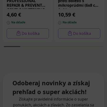
PROFESSIONAL
proti bolesti s
REPAIR & PREVENT
mikroprúdmi (6x8 cm)
GENTLE WHITENING,
1x4 ks
4,60 €
10,59 €
zubná pasta 75 ml
Na sklade
Na sklade
Do košíka
Do košíka
Odoberaj novinky a získaj
prehľad o super akciách!
Získajte pravidelné informácie o super
ponukách, akciách a zľavách. Zo zasielania sa