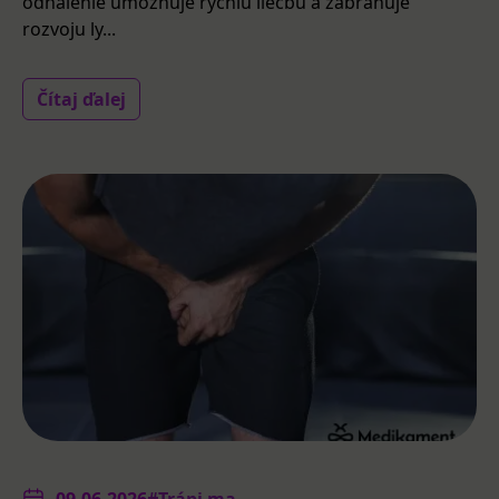
odhalenie umožňuje rýchlu liečbu a zabraňuje
rozvoju ly...
Čítaj ďalej