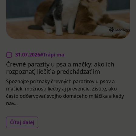
31.07.2026
#Trápi ma
Črevné parazity u psa a mačky: ako ich
rozpoznať, liečiť a predchádzať im
Spoznajte príznaky črevných parazitov u psov a
mačiek, možnosti liečby aj prevencie. Zistite, ako
často odčervovať svojho domáceho miláčika a kedy
nav...
Čítaj ďalej