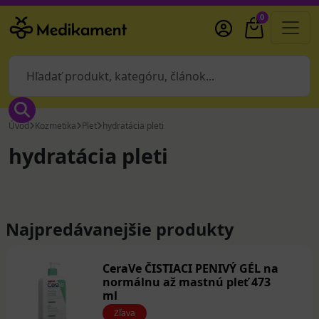
0
Úvod
Kozmetika
Pleť
hydratácia pleti
hydratácia pleti
Najpredávanejšie produkty
CeraVe ČISTIACI PENIVÝ GÉL na
normálnu až mastnú pleť 473
ml
Zľava