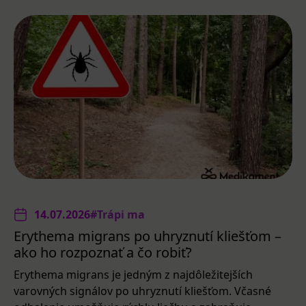
14.07.2026
#Trápi ma
Erythema migrans po uhryznutí kliešťom –
ako ho rozpoznať a čo robiť?
Erythema migrans je jedným z najdôležitejších
varovných signálov po uhryznutí kliešťom. Včasné