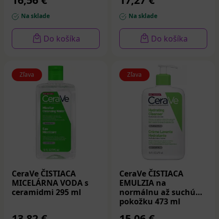
Na sklade
Na sklade
Do košíka
Do košíka
Zľava
Zľava
CeraVe ČISTIACA
CeraVe ČISTIACA
MICELÁRNA VODA s
EMULZIA na
ceramidmi 295 ml
normálnu až suchú
pokožku 473 ml
13,82 €
15,06 €