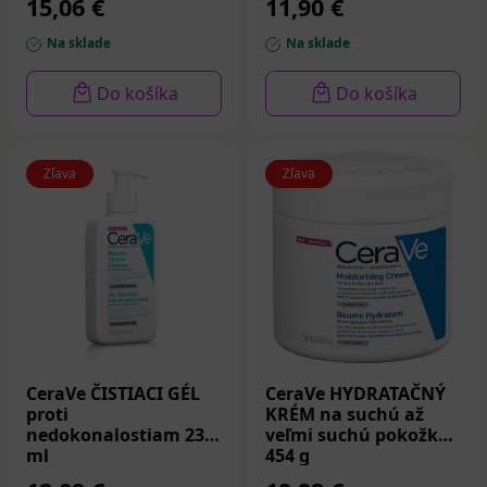
15,06 €
11,90 €
Na sklade
Na sklade
Do košíka
Do košíka
Zľava
Zľava
CeraVe ČISTIACI GÉL
CeraVe HYDRATAČNÝ
proti
KRÉM na suchú až
nedokonalostiam 236
veľmi suchú pokožku
ml
454 g