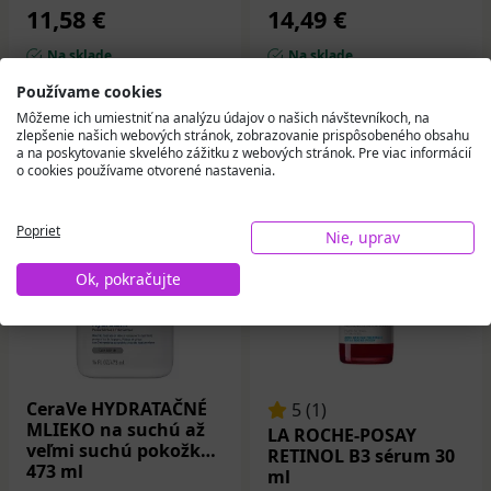
11,58 €
14,49 €
Na sklade
Na sklade
Používame cookies
Do košíka
Do košíka
Môžeme ich umiestniť na analýzu údajov o našich návštevníkoch, na
zlepšenie našich webových stránok, zobrazovanie prispôsobeného obsahu
a na poskytovanie skvelého zážitku z webových stránok. Pre viac informácií
o cookies používame otvorené nastavenia.
Zľava
DARČEK
Poprieť
Nie, uprav
Ok, pokračujte
CeraVe HYDRATAČNÉ
5 (1)
MLIEKO na suchú až
LA ROCHE-POSAY
veľmi suchú pokožku
RETINOL B3 sérum 30
473 ml
ml