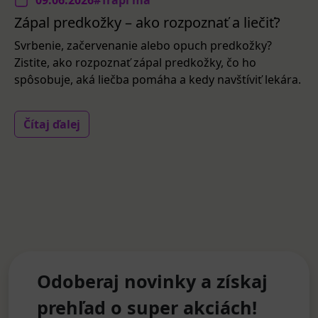
09.06.2026
#Trápi ma
Zápal predkožky – ako rozpoznať a liečiť?
Svrbenie, začervenanie alebo opuch predkožky?
Zistite, ako rozpoznať zápal predkožky, čo ho
spôsobuje, aká liečba pomáha a kedy navštíviť lekára.
Čítaj ďalej
Odoberaj novinky a získaj
prehľad o super akciách!