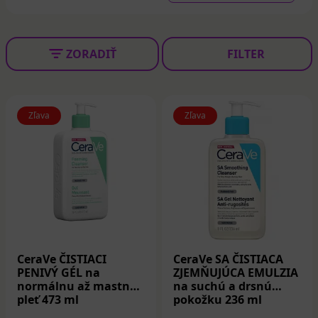
ZORADIŤ
FILTER
Zľava
Zľava
CeraVe ČISTIACI
CeraVe SA ČISTIACA
PENIVÝ GÉL na
ZJEMŇUJÚCA EMULZIA
normálnu až mastnú
na suchú a drsnú
pleť 473 ml
pokožku 236 ml