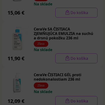
Na sklade
15,06 €
Do košíka
CeraVe SA ČISTIACA
ZJEMŇUJÚCA EMULZIA na suchú
a drsnú pokožku 236 ml
Zľava
Na sklade
11,90 €
Do košíka
CeraVe ČISTIACI GÉL proti
nedokonalostiam 236 ml
Zľava
Na sklade
12,09 €
Do košíka