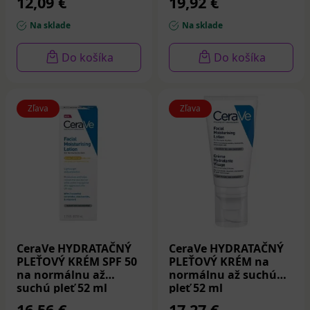
12,09 €
19,92 €
Na sklade
Na sklade
Do košíka
Do košíka
Zľava
Zľava
CeraVe HYDRATAČNÝ
CeraVe HYDRATAČNÝ
PLEŤOVÝ KRÉM SPF 50
PLEŤOVÝ KRÉM na
na normálnu až
normálnu až suchú
suchú pleť 52 ml
pleť 52 ml
16,56 €
17,27 €