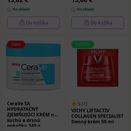
Na sklade
Na sklade
Do košíka
Do košíka
Zľava
DARČEK
CeraVe SA
5 (1)
HYDRATAČNÝ
VICHY LIFTACTIV
ZJEMŇUJÚCI KRÉM na
COLLAGEN SPECIALIST
suchú a drsnú
Denný krém 50 ml
pokožku 340 g