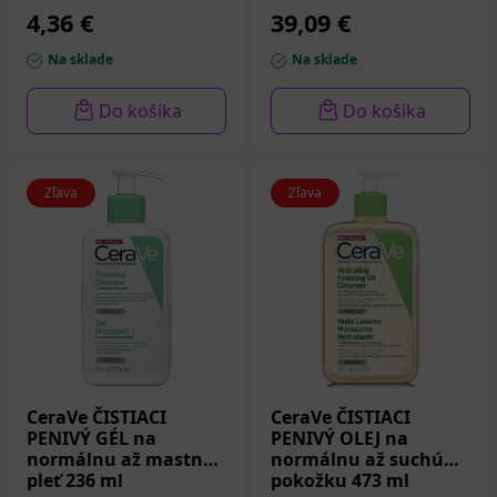
4,36 €
39,09 €
Na sklade
Na sklade
Do košíka
Do košíka
Zľava
Zľava
CeraVe ČISTIACI
CeraVe ČISTIACI
PENIVÝ GÉL na
PENIVÝ OLEJ na
normálnu až mastnú
normálnu až suchú
pleť 236 ml
pokožku 473 ml