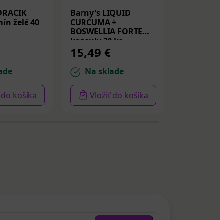
DRACIK
Barny's LIQUID
Medicube
ín želé 40
CURCUMA +
Peptide S
BOSWELLIA FORTE
Spevňujú
kapsuly 30 ks
PDRN a p
15,49 €
14,22 
30ml
ade
Na sklade
Na sk
ť do košíka
Vložiť do košíka
Vloži