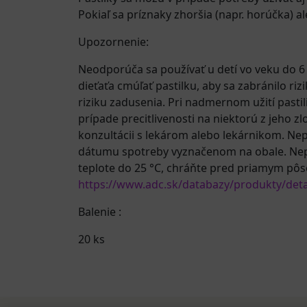
Pokiaľ sa príznaky zhoršia (napr. horúčka) al
Upozornenie:
Neodporúča sa používať u detí vo veku do 6 
dieťaťa cmúľať pastilku, aby sa zabránilo ri
riziku zadusenia. Pri nadmernom užití pasti
prípade precitlivenosti na niektorú z jeho z
konzultácii s lekárom alebo lekárnikom. Ne
dátumu spotreby vyznačenom na obale. Nepo
teplote do 25 °C, chráňte pred priamym pôso
https://www.adc.sk/databazy/produkty/deta
Balenie :
20 ks