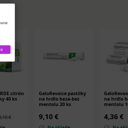
vanie
te
RDE citrón
GeloRevoice pastilky
GeloRevoic
ky 40 ks
na hrdlo baza-bez
na hrdlo b
mentolu 20 ks
mentolu 1
9,10 €
4,36 €
0,10 €
de
Na sklade
Na skl