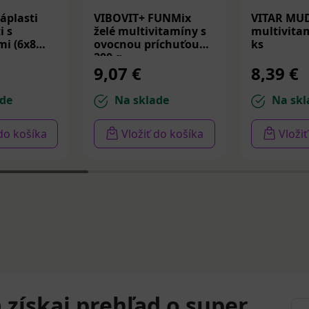
áplasti
VIBOVIT+ FUNMix
VITAR MU
i s
želé multivitamíny s
multivitam
i (6x8
ovocnou príchuťou
ks
200 g
9,07 €
8,39 €
de
Na sklade
Na skl
 do košíka
Vložiť do košíka
Vloži
 získaj prehľad o super