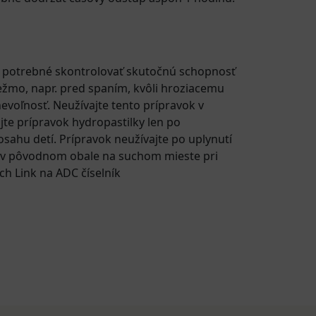
 je potrebné skontrolovať skutočnú schopnosť
 ležmo, napr. pred spaním, kvôli hroziacemu
nevoľnosť. Neužívajte tento prípravok v
ajte prípravok hydropastilky len po
ahu detí. Prípravok neužívajte po uplynutí
 v pôvodnom obale na suchom mieste pri
ch Link na ADC číselník