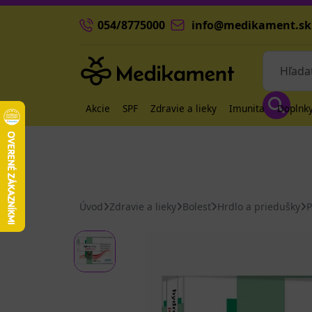
054/8775000
info@medikament.sk
Akcie
SPF
Zdravie a lieky
Imunita
Doplnky
Úvod
Zdravie a lieky
Bolesť
Hrdlo a priedušky
P