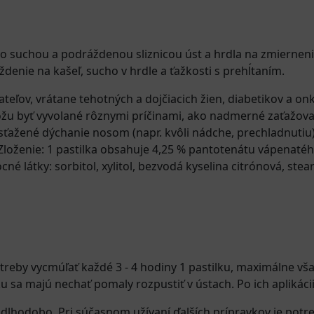
o suchou a podráždenou sliznicou úst a hrdla na zmiernenie
ždenie na kašeľ, sucho v hrdle a ťažkosti s prehĺtaním.
teľov, vrátane tehotných a dojčiacich žien, diabetikov a on
môžu byť vyvolané rôznymi príčinami, ako nadmerné zaťažov
, sťažené dýchanie nosom (napr. kvôli nádche, prechladnutiu)
y. Zloženie: 1 pastilka obsahuje 4,25 % pantotenátu vápenat
 látky: sorbitol, xylitol, bezvodá kyselina citrónová, st
treby vycmúľať každé 3 - 4 hodiny 1 pastilku, maximálne vša
ku sa majú nechať pomaly rozpustiť v ústach. Po ich aplikáci
j dlhodobo. Pri súčasnom užívaní ďalších prípravkov je po