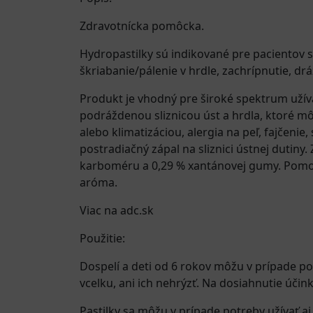
Zdravotnícka pomôcka.
Hydropastilky sú indikované pre pacientov s
škriabanie/pálenie v hrdle, zachrípnutie, drá
Produkt je vhodný pre široké spektrum užíva
podráždenou sliznicou úst a hrdla, ktoré 
alebo klimatizáciou, alergia na peľ, fajčenie
postradiačný zápal na sliznici ústnej dutin
karboméru a 0,29 % xantánovej gumy. Pomocné
aróma.
Viac na adc.sk
Použitie:
Dospelí a deti od 6 rokov môžu v prípade po
vcelku, ani ich nehrýzť. Na dosiahnutie účin
Pastilky sa môžu v prípade potreby užívať a