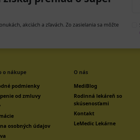
onukách, akciách a zľavách. Zo zasielania sa môžte
o o nákupe
O nás
dné podmienky
MediBlog
penie od zmluvy
Rodinná lekáreň so
skúsenosťami
y
Kontakt
mácie
LeMedic Lekárne
na osobných údajov
va