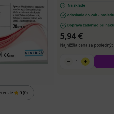
Na sklade
odoslanie do 24h - nasled
Doprava zadarmo pri náku
5,94 €
Najnižšia cena za poslednýc
1
ecenzie
0 (0)