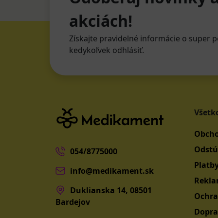
akciách!
Získajte pravidelné informácie o super p
kedykoľvek odhlásiť.
Všetk
Obcho
Odstú
054/8775000
Platb
info@medikament.sk
Rekla
Duklianska 14, 08501
Ochra
Bardejov
Dopra