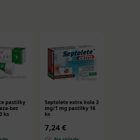
e pastilky
Septolete extra kola 3
Strepfen 
aza-bez
mg/1 mg pastilky 16
Eukalyptu
0 ks
ks
ord 8,75 
24 ks
7,24 €
7,89 €
ade
Na sklade
Na sk