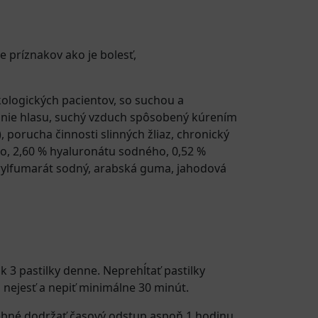
 príznakov ako je bolesť,
kologických pacientov, so suchou a
anie hlasu, suchý vzduch spôsobený kúrením
, porucha činnosti slinných žliaz, chronický
ého, 2,60 % hyaluronátu sodného, 0,52 %
earylfumarát sodný, arabská guma, jahodová
k 3 pastilky denne. Neprehĺtať pastilky
i nejesť a nepiť minimálne 30 minút.
trebné dodržať časový odstup aspoň 1 hodinu.