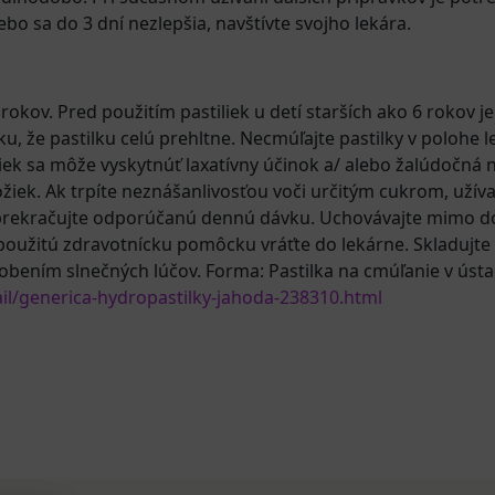
ebo sa do 3 dní nezlepšia, navštívte svojho lekára.
rokov. Pred použitím pastiliek u detí starších ako 6 rokov
ziku, že pastilku celú prehltne. Necmúľajte pastilky v polohe
liek sa môže vyskytnúť laxatívny účinok a/ alebo žalúdočná 
ložiek. Ak trpíte neznášanlivosťou voči určitým cukrom, užív
prekračujte odporúčanú dennú dávku. Uchovávajte mimo dos
užitú zdravotnícku pomôcku vráťte do lekárne. Skladujte
bením slnečných lúčov. Forma: Pastilka na cmúľanie v ústa
il/generica-hydropastilky-jahoda-238310.html