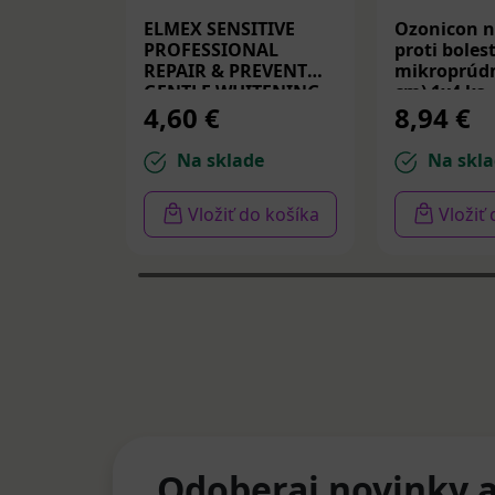
ELMEX SENSITIVE
Ozonicon n
PROFESSIONAL
proti bolest
REPAIR & PREVENT
mikroprúdm
GENTLE WHITENING,
cm) 1x4 ks
4,60 €
8,94 €
zubná pasta 75 ml
Na sklade
Na skla
Vložiť do košíka
Vložiť
Odoberaj novinky a