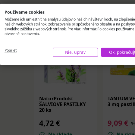
Podobné produkty
Používame cookies
Môžeme ich umiestniť na analýzu údajov o našich návštevníkoch, na zlepšenie
našich webových stránok, zobrazovanie prispôsobeného obsahu a na poskyto
skvelého zážitku z webových stránok. Pre viac informácií o cookies používame
otvorené nastavenia.
-10%
Poprieť
Nie, uprav
Ok, pokračuj
NaturProdukt
TANTUM VE
ŠALVIOVE PASTILKY
3 mg pastil
20 ks
4,72 €
9,09 €
1
Na sklade
Na skla