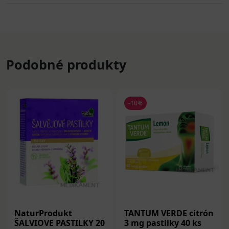
Podobné produkty
-10%
NaturProdukt
TANTUM VERDE citrón
ŠALVIOVE PASTILKY 20
3 mg pastilky 40 ks