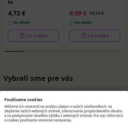
ks
4,72 €
9,09 €
10,10 €
Na sklade
Na sklade
Do košíka
Do košíka
Vybrali sme pre vás
Používame cookies
Môžeme ich umiestniť na analýzu údajov o našich návštevníkoch, na
zlepšenie našich webových stránok, zobrazovanie prispôsobeného obsahu
a na poskytovanie skvelého zážitku z webových stránok. Pre viac informácií
o cookies používame otvorené nastavenia.