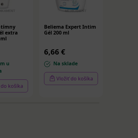
ntímny
Beliema Expert Intim
Canesfres
l extra
Gél 200 ml
Intímny 
 ml
200 ml
6,66 €
6,44 €
om u
Na sklade
Na sk
a
Vložiť do košíka
Vloži
ť do košíka