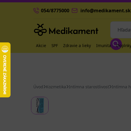
054/8775000
info@medikament.sk
Akcie
SPF
Zdravie a lieky
Imunita
Doplnky
Úvod
Kozmetika
Intímna starostlivosť
Intímna 