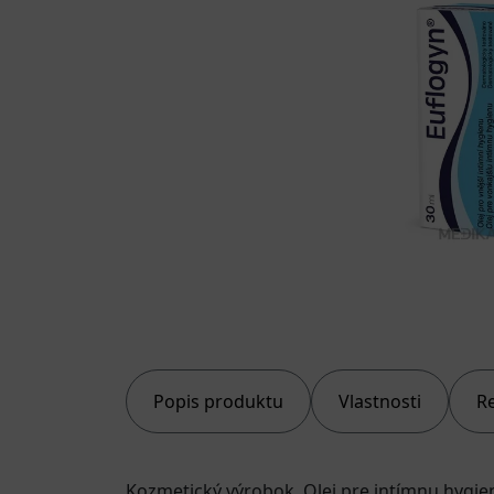
Popis produktu
Vlastnosti
R
Kozmetický výrobok. Olej pre intímnu hygien