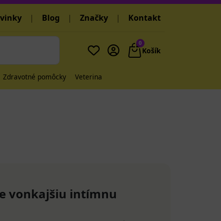
vinky
|
Blog
|
Značky
|
Kontakt
0
Košík
Zdravotné pomôcky
Veterina
e vonkajšiu intímnu