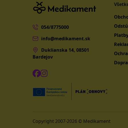
Všetk
Obcho
Odstú
054/8775000
Platb
info@medikament.sk
Rekla
Duklianska 14, 08501
Ochra
Bardejov
Dopra
Copyright 2007-2026 © Medikament