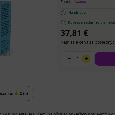
Značka:
Axonia
Na sklade
Doprava zadarmo pri náku
37,81 €
Najnižšia cena za poslednýc
1
ecenzie
0 (0)
u v biokvalite. Je určený na očistu vonkajších pohlavných 