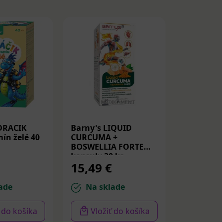
DRACIK
Barny's LIQUID
Medicube
ín želé 40
CURCUMA +
Peptide S
BOSWELLIA FORTE
Spevňujú
kapsuly 30 ks
PDRN a p
15,49 €
14,22 
30ml
ade
Na sklade
Na sk
ť do košíka
Vložiť do košíka
Vloži