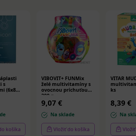
áplasti
VIBOVIT+ FUNMix
VITAR MU
i s
želé multivitamíny s
multivitam
i (6x8
ovocnou príchuťou
ks
200 g
9,07 €
8,39 €
de
Na sklade
Na skl
 do košíka
Vložiť do košíka
Vloži