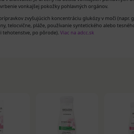
svrbenie vonkajšej pokožky pohlavných orgánov.
rípravkov zvyšujúcich koncentráciu glukózy v moči (napr. glif
y, telocvične, pláže, používanie syntetického alebo tesného
i tehotenstve, po pôrode).
Viac na adcc.sk