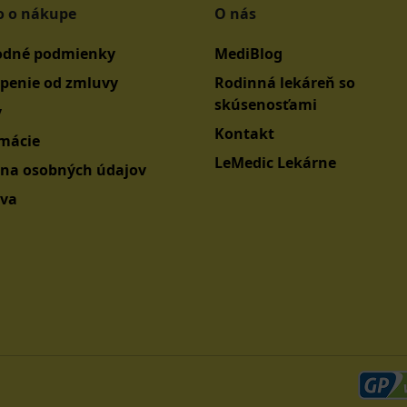
o o nákupe
O nás
dné podmienky
MediBlog
penie od zmluvy
Rodinná lekáreň so
skúsenosťami
y
Kontakt
mácie
LeMedic Lekárne
na osobných údajov
va