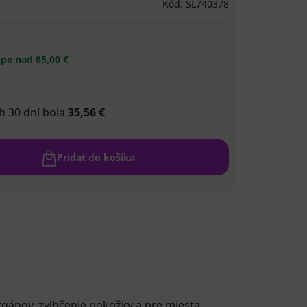
Kód: SL740378
pe nad 85,00 €
h 30 dní bola
35,56 €
Pridať do košíka
orgánov, zvlhčenie pokožky a pre miesta