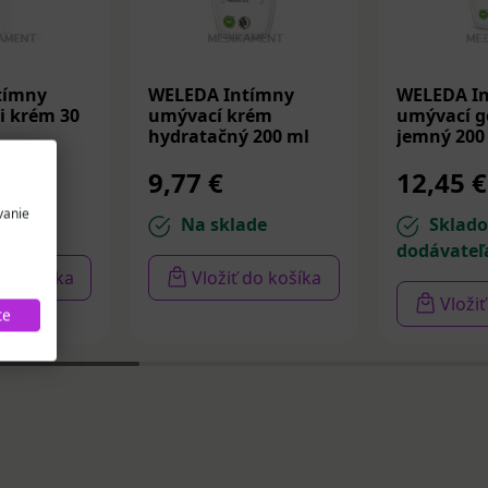
tímny
WELEDA Intímny
WELEDA I
i krém 30
umývací krém
umývací gé
hydratačný 200 ml
jemný 200
9,77 €
12,45 €
vanie
de
Na sklade
Sklad
dodávateľ
 do košíka
Vložiť do košíka
Vloži
te