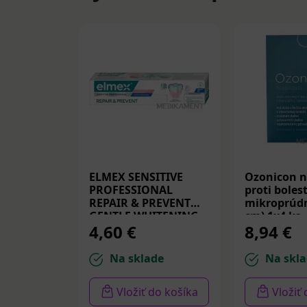
ELMEX SENSITIVE
Ozonicon n
PROFESSIONAL
proti bolest
REPAIR & PREVENT
mikroprúdm
GENTLE WHITENING,
cm) 1x4 ks
4,60 €
8,94 €
zubná pasta 75 ml
Na sklade
Na skla
Vložiť do košíka
Vložiť