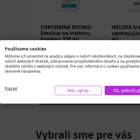
FORFEMINA INTIMO
WELEDA In
Emulzia na intímnu
upokojujúc
hygienu 150 ml
ml
Používame cookies
8,78 €
8,83 €
Môžeme ich umiestniť na analýzu údajov o našich návštevníkoch, na zlepšenie
našich webových stránok, zobrazovanie prispôsobeného obsahu a na poskyto
Na sklade
Na skla
skvelého zážitku z webových stránok. Pre viac informácií o cookies používame
otvorené nastavenia.
Vložiť do košíka
Vložiť
Poprieť
Nie, uprav
Ok, pokračuj
Vybrali sme pre vás