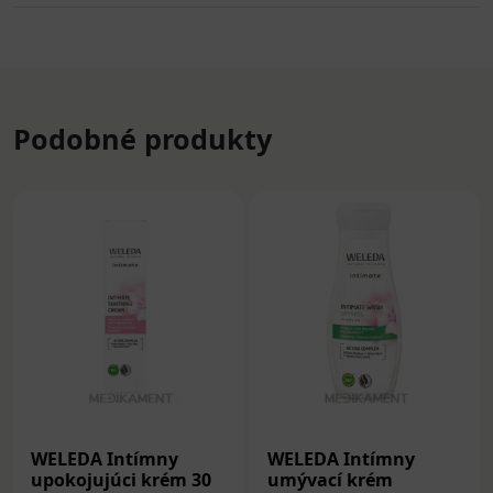
Podobné produkty
WELEDA Intímny
WELEDA Intímny
upokojujúci krém 30
umývací krém