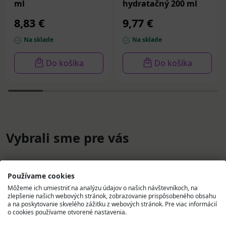
ml
hydratačný 200 ml
8,83 €
9,77 €
Na sklade
Na sklade
Do košíka
Do košíka
Vybrali sme pre vás
Používame cookies
Môžeme ich umiestniť na analýzu údajov o našich návštevníkoch, na
zlepšenie našich webových stránok, zobrazovanie prispôsobeného obsahu
a na poskytovanie skvelého zážitku z webových stránok. Pre viac informácií
o cookies používame otvorené nastavenia.