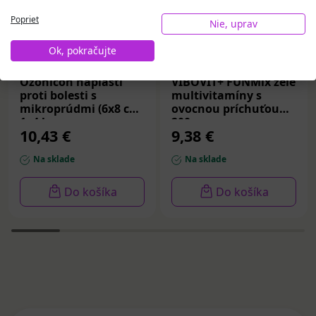
Poprieť
Nie, uprav
Ok, pokračujte
Ozonicon náplasti
VIBOVIT+ FUNMix želé
proti bolesti s
multivitamíny s
mikroprúdmi (6x8 cm)
ovocnou príchuťou
1x4 ks
200 g
10,43 €
9,38 €
Na sklade
Na sklade
Do košíka
Do košíka