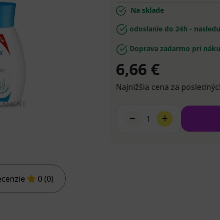
Na sklade
odoslanie do 24h - nasled
Doprava zadarmo pri náku
6,66 €
Najnižšia cena za poslednýc
1
ecenzie
0 (0)