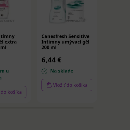
ntímny
Canesfresh Sensitive
GINEXID
l extra
Intímny umývací gél
gynekolo
 ml
200 ml
čistiaca 
ml
6,44 €
20,54 
om u
Na sklade
Na sk
a
Vložiť do košíka
Vloži
ť do košíka