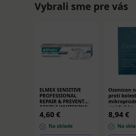
Vybrali sme pre vás
ELMEX SENSITIVE
Ozonicon n
PROFESSIONAL
proti bolest
REPAIR & PREVENT
mikroprúdm
GENTLE WHITENING,
cm) 1x4 ks
4,60 €
8,94 €
zubná pasta 75 ml
Na sklade
Na skla