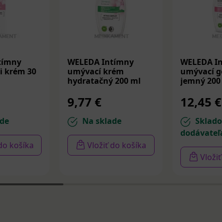
tímny
WELEDA Intímny
WELEDA I
i krém 30
umývací krém
umývací gé
hydratačný 200 ml
jemný 200
9,77 €
12,45 €
de
Na sklade
Sklad
dodávateľ
 do košíka
Vložiť do košíka
Vloži