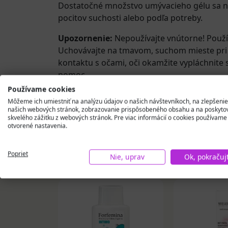
Dostatočné množstvo umývacieho gélu sa nan
pocitov suchosti alebo podľa potreby.
Upozornenie:
Nepoužívajte vnútorne! Použí
Uchovávajte na tmavom, suchom mieste pri t
kontaktu s očami, oči okamžite vypláchnite
pomoc.
Používame cookies
Môžeme ich umiestniť na analýzu údajov o našich návštevníkoch, na zlepšenie
našich webových stránok, zobrazovanie prispôsobeného obsahu a na poskyto
skvelého zážitku z webových stránok. Pre viac informácií o cookies používame
otvorené nastavenia.
Podobné produkty
Poprieť
Nie, uprav
Ok, pokračuj