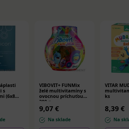
áplasti
VIBOVIT+ FUNMix
VITAR MU
i s
želé multivitamíny s
multivitam
i (6x8
ovocnou príchuťou
ks
200 g
9,07 €
8,39 €
de
Na sklade
Na skl