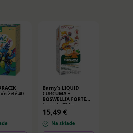
DRACIK
Barny's LIQUID
Medicube
ín želé 40
CURCUMA +
Peptide S
BOSWELLIA FORTE
Spevňujú
kapsuly 30 ks
PDRN a p
15,49 €
14,22 
30ml
ade
Na sklade
Na sk