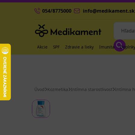
054/8775000
info@medikament.sk
Akcie
SPF
Zdravie a lieky
Imunita
Doplnky
Úvod
Kozmetika
Intímna starostlivosť
Intímna 