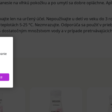
esie na vlhkú pokožku a po umytí sa dobre opláchne. Apli
vajte len na určený účel. Nepoužívajte u detí vo veku do 3 
eplotách 5-25 °C. Nezmrazujte. Odporúča sa použiť v prieb
 s dostatočným množstvom vody a v prípade pretrvávajúcic
vanie
te