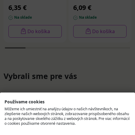
6,35 €
6,09 €
Na sklade
Na sklade
Do košíka
Do košíka
Vybrali sme pre vás
Používame cookies
Môžeme ich umiestniť na analýzu údajov o našich návštevníkoch, na
zlepšenie našich webových stránok, zobrazovanie prispôsobeného obsahu
a na poskytovanie skvelého zážitku z webových stránok. Pre viac informácií
o cookies používame otvorené nastavenia.