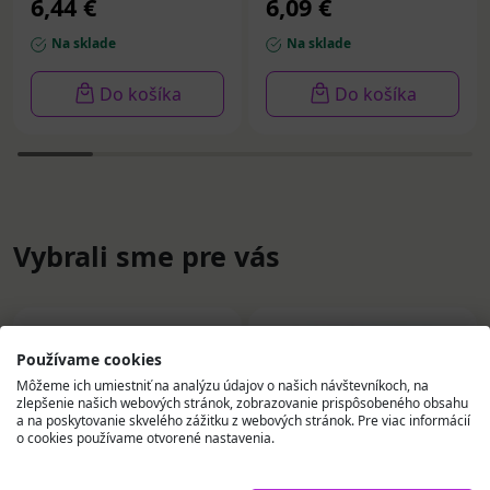
6,44 €
6,09 €
Na sklade
Na sklade
Do košíka
Do košíka
Vybrali sme pre vás
Používame cookies
Môžeme ich umiestniť na analýzu údajov o našich návštevníkoch, na
zlepšenie našich webových stránok, zobrazovanie prispôsobeného obsahu
a na poskytovanie skvelého zážitku z webových stránok. Pre viac informácií
o cookies používame otvorené nastavenia.