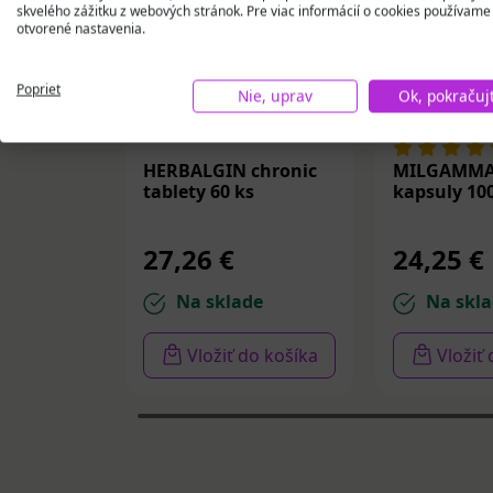
skvelého zážitku z webových stránok. Pre viac informácií o cookies používame
otvorené nastavenia.
Poprieť
Nie, uprav
Ok, pokračuj
HERBALGIN chronic
MILGAMMA
tablety 60 ks
kapsuly 10
27,26 €
24,25 €
Na sklade
Na skla
Vložiť do košíka
Vložiť