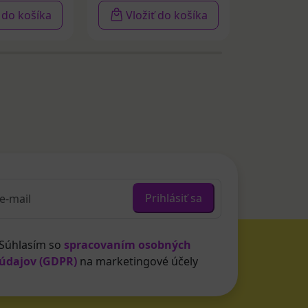
ť do košíka
Vložiť do košíka
Vloži
Prihlásiť sa
Súhlasím so
spracovaním osobných
údajov (GDPR)
na marketingové účely