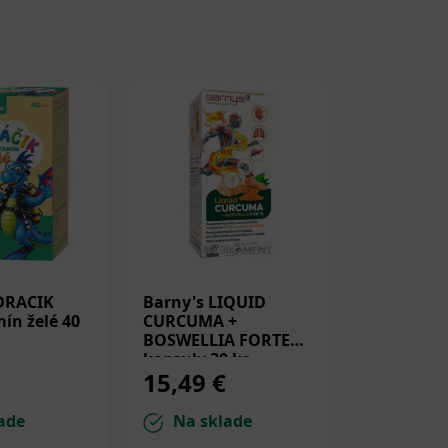
DRACIK
Barny's LIQUID
Medicube
ín želé 40
CURCUMA +
Peptide S
BOSWELLIA FORTE
Spevňujú
kapsuly 30 ks
PDRN a p
15,49 €
14,22 
30ml
ade
Na sklade
Na sk