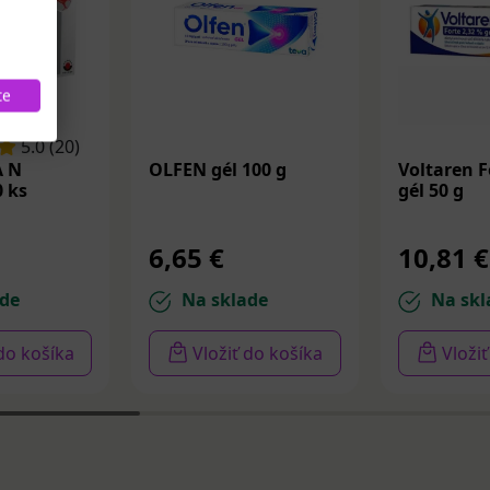
te
5.0 (20)
 N
OLFEN gél 100 g
Voltaren F
0 ks
gél 50 g
6,65 €
10,81 €
de
Na sklade
Na skl
 do košíka
Vložiť do košíka
Vloži