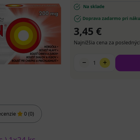
Na sklade
Doprava zadarmo pri náku
3,45 €
Najnižšia cena za poslednýc
1
ecenzie
0 (0)
.) 1x24 ks