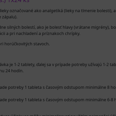
lieky označované ako analgetiká (lieky na tlmenie bolesti), a
 zápalu).
ne silných bolestí, ako je bolesť hlavy (vrátane migrény), b
ácii a pri nachladení a príznakoch chrípky.
pri horúčkovitých stavoch.
dávka je 1-2 tablety, ďalej sa v prípade potreby užívajú 1-2
hu 24 hodín.
prípade potreby 1 tableta s časovým odstupom minimálne 8 ho
prípade potreby 1 tableta s časovým odstupom minimálne 6-8 