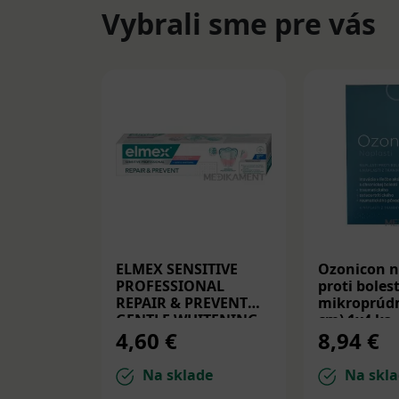
Vybrali sme pre vás
ELMEX SENSITIVE
Ozonicon n
PROFESSIONAL
proti bolest
REPAIR & PREVENT
mikroprúdm
GENTLE WHITENING,
cm) 1x4 ks
4,60 €
8,94 €
zubná pasta 75 ml
Na sklade
Na skla