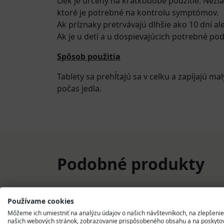
Liek je určený na krátkodobé použitie. Než
ktoré je potrebné na kontrolu symptómov.
Ak príznaky pretrvávajú dlhšie ako 10 dní al
Ak je u detí a u dospievajúcich potrebné pod
Spôsob použitia
Tablety sa prehĺtajú sa v celku a zapíjajú m
počas jedla.
Podobné produkty
Používame cookies
Môžeme ich umiestniť na analýzu údajov o našich návštevníkoch, na zlepšenie
našich webových stránok, zobrazovanie prispôsobeného obsahu a na poskyto