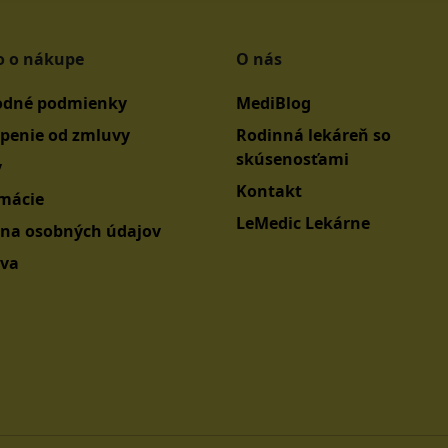
o o nákupe
O nás
dné podmienky
MediBlog
penie od zmluvy
Rodinná lekáreň so
skúsenosťami
y
Kontakt
mácie
LeMedic Lekárne
na osobných údajov
va