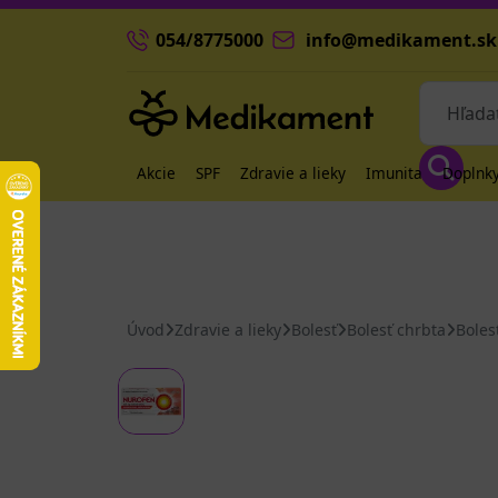
054/8775000
info@medikament.sk
Akcie
SPF
Zdravie a lieky
Imunita
Doplnky
Úvod
Zdravie a lieky
Bolesť
Bolesť chrbta
Boles