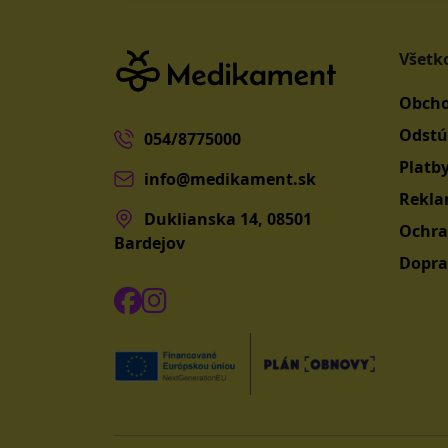
Všetk
Obcho
Odstú
054/8775000
Platb
info@medikament.sk
Rekla
Duklianska 14, 08501
Ochra
Bardejov
Dopra