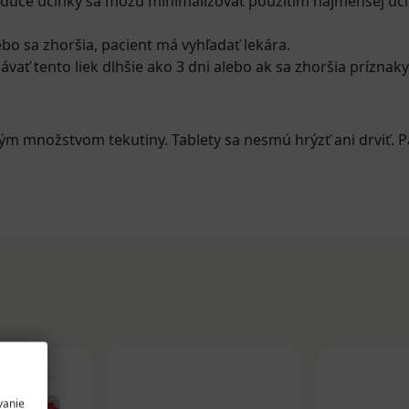
iaduce účinky sa môžu minimalizovať použitím najmenšej úč
ebo sa zhoršia, pacient má vyhľadať lekára.
ávať tento liek dlhšie ako 3 dni alebo ak sa zhoršia príznak
alým množstvom tekutiny. Tablety sa nesmú hrýzť ani drviť. P
vanie