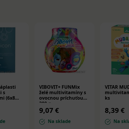
áplasti
VIBOVIT+ FUNMix
VITAR MU
i s
želé multivitamíny s
multivitam
i (6x8
ovocnou príchuťou
ks
200 g
9,07 €
8,39 €
de
Na sklade
Na skl