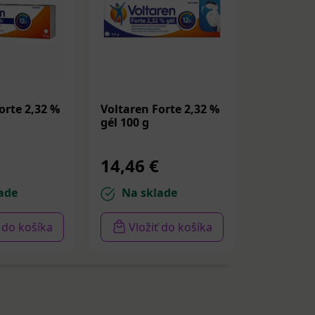
orte 2,32 %
Voltaren Forte 2,32 %
Flector E
gél 100 g
kapsuly 2
14,46 €
5,77 €
ade
Na sklade
Na sk
ť do košíka
Vložiť do košíka
Vloži