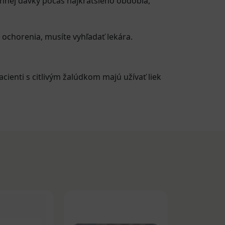
innej dávky počas najkratšieho obdobia,
y ochorenia, musíte vyhľadať lekára.
acienti s citlivým žalúdkom majú užívať liek