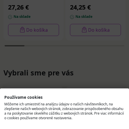
27,26 €
24,25 €
Na sklade
Na sklade
Do košíka
Do košíka
Vybrali sme pre vás
Používame cookies
Môžeme ich umiestniť na analýzu údajov o našich návštevníkoch, na
zlepšenie našich webových stránok, zobrazovanie prispôsobeného obsahu
a na poskytovanie skvelého zážitku z webových stránok. Pre viac informácií
o cookies používame otvorené nastavenia.