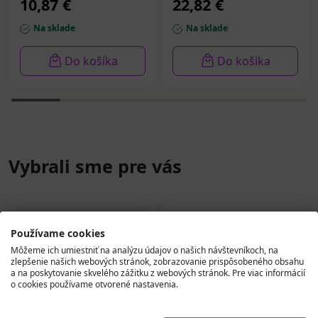
10,87 €
22,82 €
Na sklade
Na sklade
Do košíka
Do košíka
Vybrali sme pre vás
Používame cookies
Môžeme ich umiestniť na analýzu údajov o našich návštevníkoch, na
zlepšenie našich webových stránok, zobrazovanie prispôsobeného obsahu
a na poskytovanie skvelého zážitku z webových stránok. Pre viac informácií
o cookies používame otvorené nastavenia.