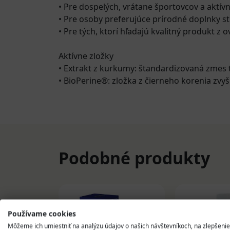
• Pre dospelých, vrátane športovcov a aktívn
• Pre osoby preferujúce prírodné doplnky st
• Pre tých, ktorí hľadajú kvalitný produkt z 
Aktívne zložky
• Extrakt z kurkumy: štandardizovaná zmes
• BioPerine®: zložka z čierneho korenia zvy
Podobné produkty
Používame cookies
Môžeme ich umiestniť na analýzu údajov o našich návštevníkoch, na zlepšenie