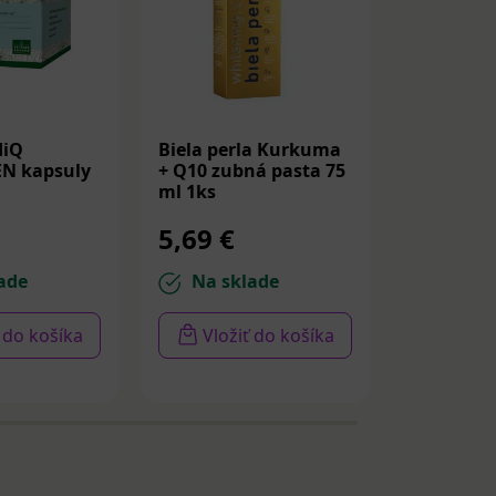
iQ
Biela perla Kurkuma
HERBEX B
N kapsuly
+ Q10 zubná pasta 75
kurkumov
ml 1ks
bylinná z
g
5,69 €
3,15 €
ade
Na sklade
Na sk
ť do košíka
Vložiť do košíka
Vloži