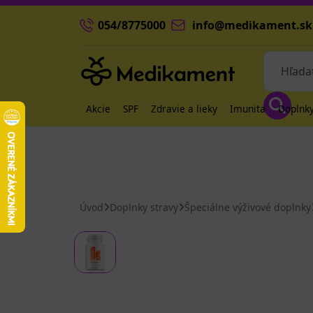
054/8775000
info@medikament.sk
Akcie
SPF
Zdravie a lieky
Imunita
Doplnky
Úvod
Doplnky stravy
Špeciálne výživové doplnky