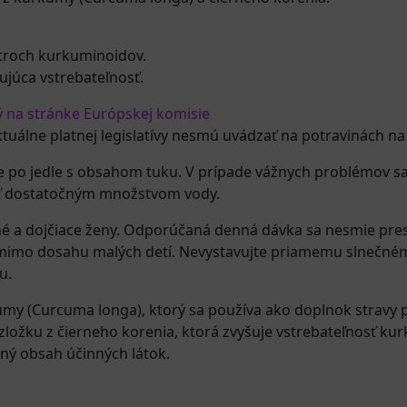
 troch kurkuminoidov.
ujúca vstrebateľnosť.
ý na stránke Európskej komisie
ktuálne platnej legislatívy nesmú uvádzať na potravinách na
 po jedle s obsahom tuku. V prípade vážnych problémov sa
iť dostatočným množstvom vody.
né a dojčiace ženy. Odporúčaná denná dávka sa nesmie pres
 mimo dosahu malých detí. Nevystavujte priamemu slnečném
u.
my (Curcuma longa), ktorý sa používa ako doplnok stravy p
 zložku z čierneho korenia, ktorá zvyšuje vstrebateľnosť k
tný obsah účinných látok.