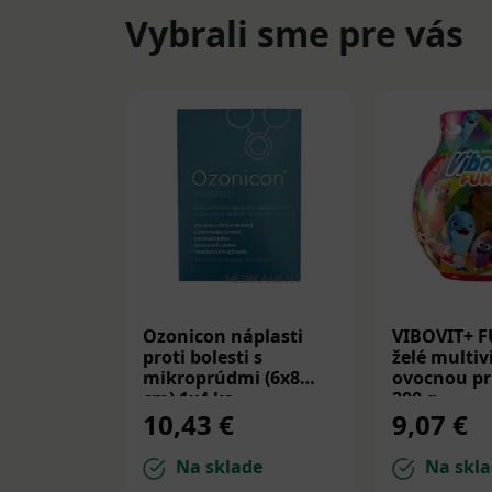
Vybrali sme pre vás
Ozonicon náplasti
VIBOVIT+ 
proti bolesti s
želé multiv
mikroprúdmi (6x8
ovocnou pr
cm) 1x4 ks
200 g
10,43 €
9,07 €
Na sklade
Na skla