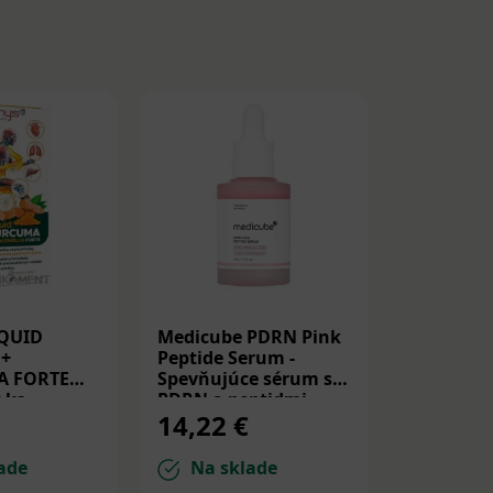
IQUID
Medicube PDRN Pink
Beauty of
+
Peptide Serum -
Glow Rep
A FORTE
Spevňujúce sérum s
Rice Milk
 ks
PDRN a peptidmi
ryžové t
14,22 €
11,42 
30ml
tvár 150 
ade
Na sklade
Na sk