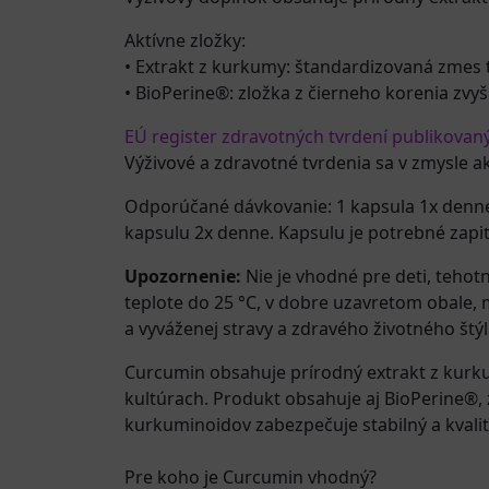
Aktívne zložky:
• Extrakt z kurkumy: štandardizovaná zmes
• BioPerine®: zložka z čierneho korenia zvyš
EÚ register zdravotných tvrdení publikovan
Výživové a zdravotné tvrdenia sa v zmysle a
Odporúčané dávkovanie: 1 kapsula 1x denne
kapsulu 2x denne. Kapsulu je potrebné zap
Upozornenie:
Nie je vhodné pre deti, tehot
teplote do 25 °C, v dobre uzavretom obale,
a vyváženej stravy a zdravého životného štýl
Curcumin obsahuje prírodný extrakt z kurku
kultúrach. Produkt obsahuje aj BioPerine®,
kurkuminoidov zabezpečuje stabilný a kvali
Pre koho je Curcumin vhodný?