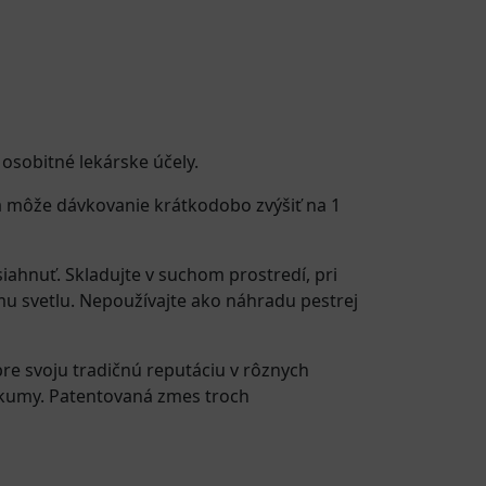
 osobitné lekárske účely.
 môže dávkovanie krátkodobo zvýšiť na 1
iahnuť. Skladujte v suchom prostredí, pri
u svetlu. Nepoužívajte ako náhradu pestrej
re svoju tradičnú reputáciu v rôznych
urkumy. Patentovaná zmes troch