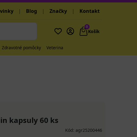
vinky
|
Blog
|
Značky
|
Kontakt
0
Košík
Zdravotné pomôcky
Veterina
n kapsuly 60 ks
Kód: agr25200446