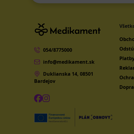
Všetk
Obcho
Odstú
054/8775000
Platb
info@medikament.sk
Rekla
Duklianska 14, 08501
Ochra
Bardejov
Dopra