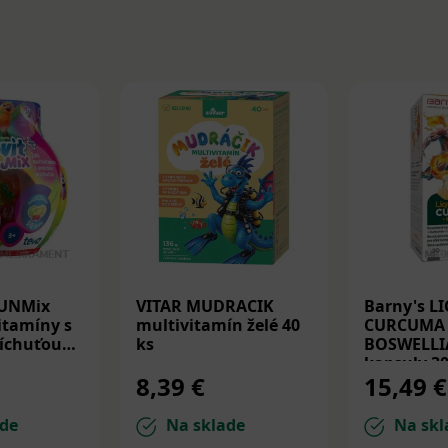
FUNMix
VITAR MUDRACIK
Barny's L
itamíny s
multivitamín želé 40
CURCUMA 
íchuťou
ks
BOSWELLI
kapsuly 30
8,39 €
15,49 €
de
Na sklade
Na skl