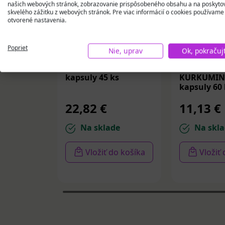
našich webových stránok, zobrazovanie prispôsobeného obsahu a na poskyto
skvelého zážitku z webových stránok. Pre viac informácií o cookies používame
otvorené nastavenia.
Poprieť
Nie, uprav
Ok, pokračuj
Eifela COVIRIN
nefdesanté
kapsuly 45 ks
KURKUMIN 
kapsuly 60 
22,82 €
11,13 €
Na sklade
Na skla
Vložiť do košíka
Vložiť