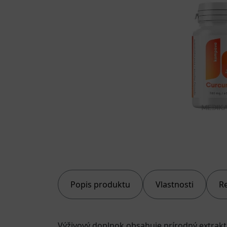
Popis produktu
Vlastnosti
R
Výživový doplnok obsahuje prírodný extrak