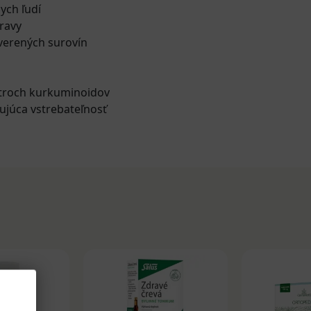
ych ľudí
ravy
overených surovín
 troch kurkuminoidov
šujúca vstrebateľnosť