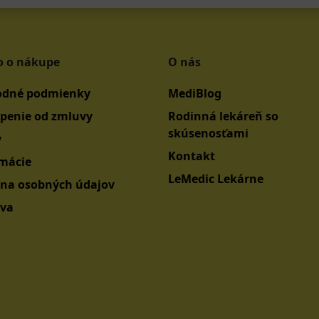
o o nákupe
O nás
dné podmienky
MediBlog
penie od zmluvy
Rodinná lekáreň so
skúsenosťami
y
Kontakt
mácie
LeMedic Lekárne
na osobných údajov
va