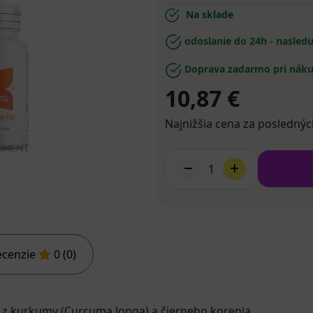
Na sklade
odoslanie do 24h - nasled
Doprava zadarmo pri náku
10,87 €
Najnižšia cena za poslednýc
1
ecenzie
0 (0)
t z kurkumy (Curcuma longa) a čierneho korenia.