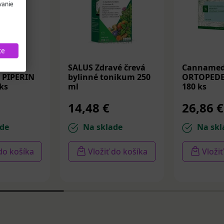
vanie
te
SALUS Zdravé črevá
Cannamed
PIPERIN
bylinné tonikum 250
ORTOPEDE
ks
ml
180 ks
14,48 €
26,86 €
de
Na sklade
Na skl
 do košíka
Vložiť do košíka
Vloži