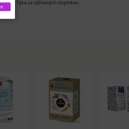
 stravy. Týka sa výživových doplnkov.
te