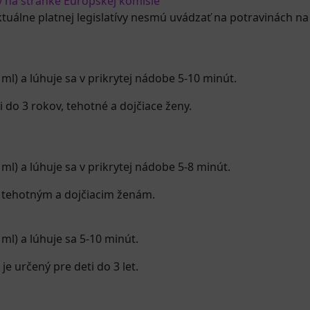
ý na stránke Európskej komisie
ktuálne platnej legislatívy nesmú uvádzať na potravinách na
 ml) a lúhuje sa v prikrytej nádobe 5-10 minút.
 do 3 rokov, tehotné a dojčiace ženy.
ml) a lúhuje sa v prikrytej nádobe 5-8 minút.
, tehotným a dojčiacim ženám.
ml) a lúhuje sa 5-10 minút.
je určený pre deti do 3 let.