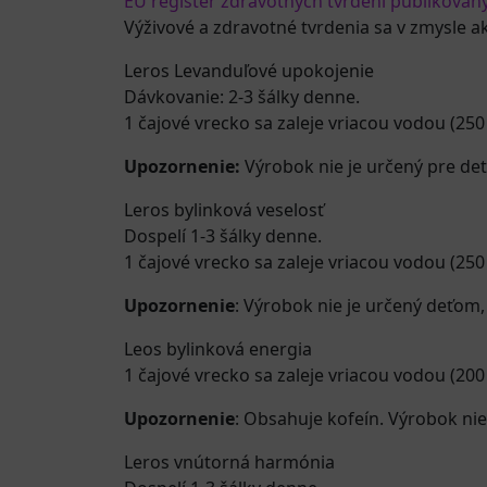
EÚ register zdravotných tvrdení publikovan
Výživové a zdravotné tvrdenia sa v zmysle a
Leros Levanduľové upokojenie
Dávkovanie: 2-3 šálky denne.
1 čajové vrecko sa zaleje vriacou vodou (250
Upozornenie:
Výrobok nie je určený pre deti
Leros bylinková veselosť
Dospelí 1-3 šálky denne.
1 čajové vrecko sa zaleje vriacou vodou (250 
Upozornenie
: Výrobok nie je určený deťom
Leos bylinková energia
1 čajové vrecko sa zaleje vriacou vodou (200 
Upozornenie
: Obsahuje kofeín. Výrobok nie 
Leros vnútorná harmónia