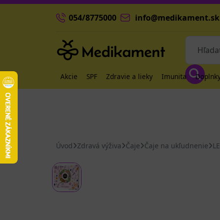
054/8775000
info@medikament.sk
Akcie
SPF
Zdravie a lieky
Imunita
Doplnky
Úvod
Zdravá výživa
Čaje
Čaje na ukľudnenie
LE