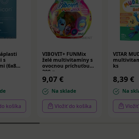
áplasti
VIBOVIT+ FUNMix
VITAR MU
i s
želé multivitamíny s
multivitam
i (6x8
ovocnou príchuťou
ks
200 g
9,07 €
8,39 €
de
Na sklade
Na skl
 do košíka
Vložiť do košíka
Vloži