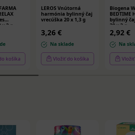
 FARMA
LEROS Vnútorná
Biogena 
RELAX
harmónia bylinný čaj
BEDTIME
es
vrecúška 20 x 1,3 g
bylinný ča
 x 2 g
20 x 2 g
3,26 €
2,92 €
de
Na sklade
Na skl
 do košíka
Vložiť do košíka
Vloži