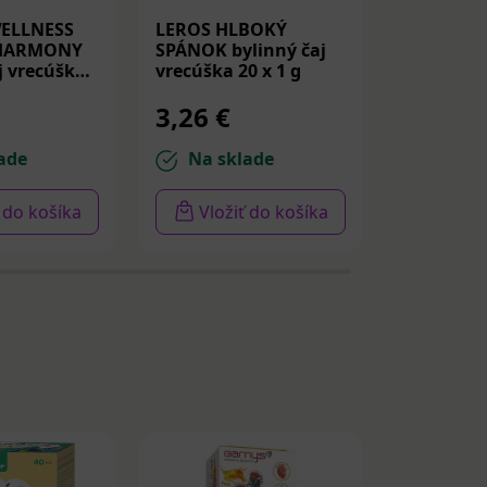
WELLNESS
LEROS HLBOKÝ
LEROS SP
 HARMONY
SPÁNOK bylinný čaj
NERVY vre
j vrecúška
vrecúška 20 x 1 g
1,3 g
3,26 €
3,16 €
ade
Na sklade
Na sk
ť do košíka
Vložiť do košíka
Vloži