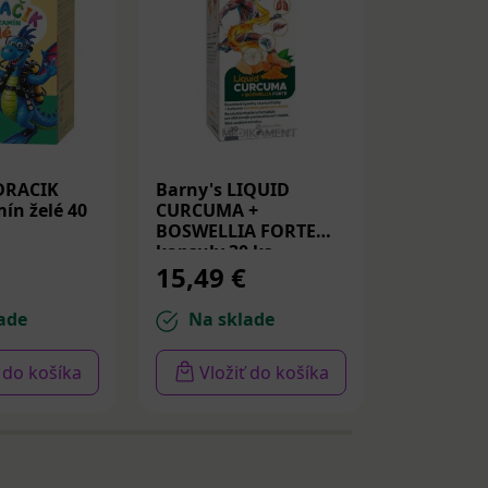
DRACIK
Barny's LIQUID
Medicube
ín želé 40
CURCUMA +
Peptide S
BOSWELLIA FORTE
Spevňujú
kapsuly 30 ks
PDRN a p
15,49 €
14,22 
30ml
ade
Na sklade
Na sk
ť do košíka
Vložiť do košíka
Vloži