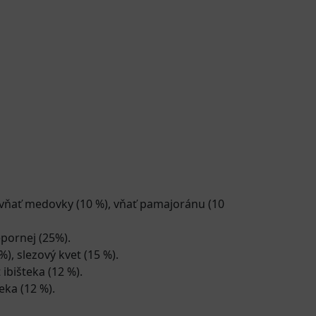
 vňať medovky (10 %), vňať pamajoránu (10
epornej (25%).
), slezový kvet (15 %).
ibišteka (12 %).
eka (12 %).