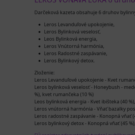
Darčeková kazeta obsahuje 6 druhov bylinný
Leros Levanduľové upokojenie,
Leros Bylinková veselosť,
Leos Bylinková energia,
Leros Vnútorná harmónia,
Leros Radostné zaspávanie,
Leros Bylinkový detox.
Zloženie:
Leros Levanduľové upokojenie - Kvet rumanč
Leros bylinková veselosť - Honeybush - med
%), kvet rumančeka (10 %)
Leos bylinková energia - Kvet ibišteka (40 %)
Leros vnútorná harmónia - Vňať bazalky posvät
Leros radostné zaspávanie - Konopná vňať (45
Leros bylinkový detox - Konopná vňať (45 %),