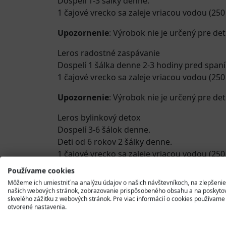
Dospelí 1-3 šálky denne.
1 čajové vrecko sa zaleje vriacou vodou (250
Upozornenie
: Výrobok nie je určený pre det
Leros radostné zaspávanie
Dospelí 1 šálka denne 2-3 hodiny pred span
1 čajové vrecko sa zaleje vriacou vodou (250
Upozornenie
: Výrobok nie je určený pre det
Leros bylinkový detox
Dospelí 3-6 šálok denne.
Deti od 6 rokov 2 šálky denne.
1 čajové vrecko sa zaleje vriacou vodou (250
Používame cookies
Upozornenie
: Nie je určené pre deti do 6 r
Môžeme ich umiestniť na analýzu údajov o našich návštevníkoch, na zlepšenie
našich webových stránok, zobrazovanie prispôsobeného obsahu a na poskyto
Upozornenie (všeobecné):
Informácie pre j
skvelého zážitku z webových stránok. Pre viac informácií o cookies používame
čajových zmesí. Neprekračujte odporúčané 
otvorené nastavenia.
mimo dosahu detí.