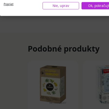
* Výrobok nie je určený ako náhrada pestrej
Poprieť
Nie, uprav
Ok, pokračuj
zmes rastlín a rastlinných výťažkov
Podobné produkty