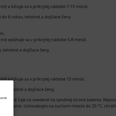
 ml) a lúhuje sa v prikrytej nádobe 7-15 minút.
i do 6 rokov, tehotné a dojčiace ženy
ím.
 ml) vylúhuje sa v prikrytej nádobe 5-8 minút.
i, tehotné a dojčiace ženy.
 ml) a lúhuje sa v prikrytej nádobe 10 minút.
okov, tehotné a dojčiace ženy.
vanie
ednotlivé čaje sú uvedené na spodnej strane balenia. Nepouží
dávkovanie. Uchovávajte na suchom mieste do 25 °C, chráňt