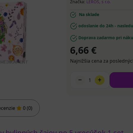
Značka:
LEROS, s r.o.
Na sklade
odoslanie do 24h - nasled
Doprava zadarmo pri náku
6,66 €
Najnižšia cena za poslednýc
1
ecenzie
0 (0)
bylinných čajov po 5 vrecúšok 1 set