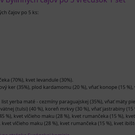
ch čajov po 5 ks:
eka (70%), kvet levandule (30%).
ový ker (35%), plod kardamomu (20 %), vňať konope (15 %),
, list yerba maté - cezmíny paraguajskej (35%), vňať mäty pi
nej (tulsi) (40 %), koreň mrkvy (30 %), vňať jastrabiny (15 %
 %), kvet vlčieho maku (28 %), kvet rumančeka (15 %), kvet 
 kvet vlčieho maku (28 %), kvet rumančeka (15 %), kvet ibišt