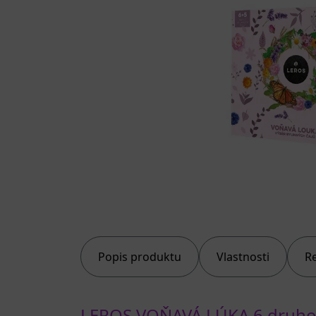
Popis produktu
Vlastnosti
R
LEROS VOŇAVÁ LÚKA 6 druhov 