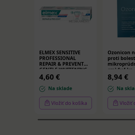
ELMEX SENSITIVE
Ozonicon n
PROFESSIONAL
proti bolest
REPAIR & PREVENT
mikroprúdm
GENTLE WHITENING,
cm) 1x4 ks
4,60 €
8,94 €
zubná pasta 75 ml
Na sklade
Na skla
Vložiť do košíka
Vložiť