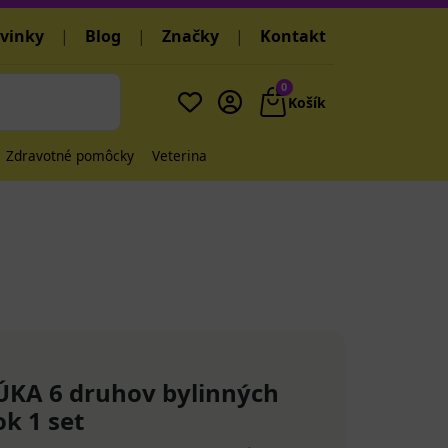
vinky
|
Blog
|
Značky
|
Kontakt
0
Košík
Zdravotné pomôcky
Veterina
KA 6 druhov bylinných
ok 1 set