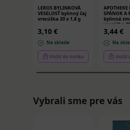
LEROS BYLINKOVÁ
APOTHEKE
VESELOSŤ bylinný čaj
SPÁNOK A 
vrecúška 20 x 1,8 g
bylinná zm
vrecúška 20
3,10 €
3,44 €
Na sklade
Na skla
Vložiť do košíka
Vložiť
Vybrali sme pre vás