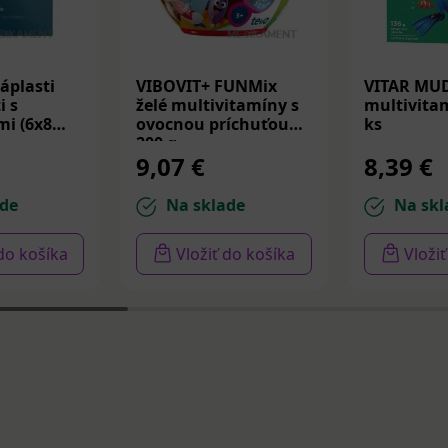
áplasti
VIBOVIT+ FUNMix
VITAR MU
i s
želé multivitamíny s
multivitam
i (6x8
ovocnou príchuťou
ks
200 g
9,07 €
8,39 €
de
Na sklade
Na skl
 do košíka
Vložiť do košíka
Vloži