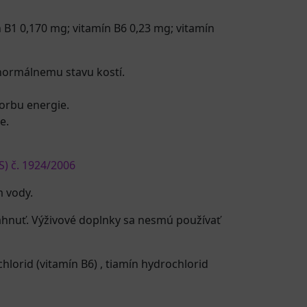
 B1 0,170 mg; vitamín B6 0,23 mg; vitamín
 normálnemu stavu kostí.
vorbu energie.
e.
S) č. 1924/2006
m vody.
ahnuť. Výživové doplnky sa nesmú používať
hlorid (vitamín B6)
,
tiamín hydrochlorid