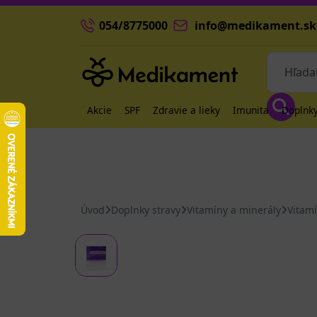
054/8775000
info@medikament.sk
Akcie
SPF
Zdravie a lieky
Imunita
Doplnky
Úvod
Doplnky stravy
Vitamíny a minerály
Vitam