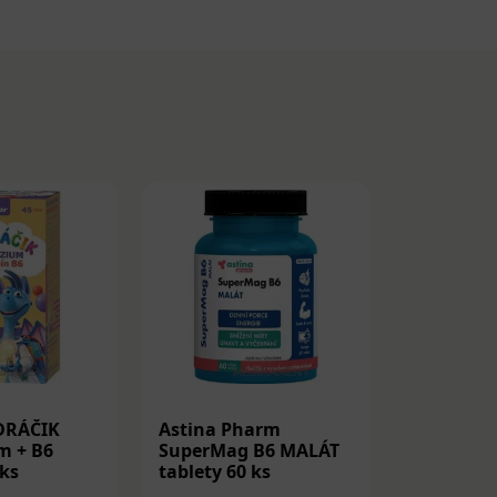
DRÁČIK
Astina Pharm
IQ MAG H
m + B6
SuperMag B6 MALÁT
mg + Vit
 ks
tablety 60 ks
kapsuly 6