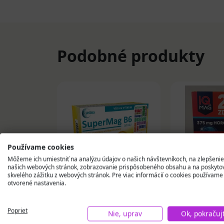
Podobné produkty
Používame cookies
Môžeme ich umiestniť na analýzu údajov o našich návštevníkoch, na zlepšenie
našich webových stránok, zobrazovanie prispôsobeného obsahu a na poskyto
skvelého zážitku z webových stránok. Pre viac informácií o cookies používame
otvorené nastavenia.
Astina Pharm
IQ MAG KŔ
SuperMag B6 CITRÁT
pomarančov
Poprieť
tablety 60 ks
60 ks
Nie, uprav
Ok, pokračuj