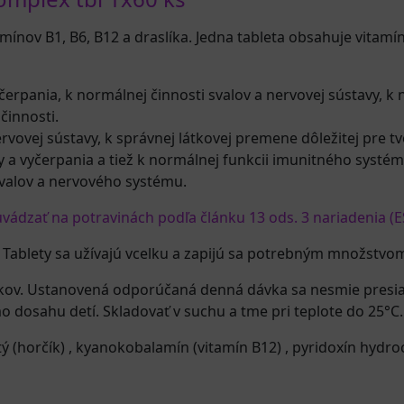
ínov B1, B6, B12 a draslíka. Jedna tableta obsahuje vitamín
čerpania, k normálnej činnosti svalov a nervovej sústavy, k
činnosti.
rvovej sústavy, k správnej látkovej premene dôležitej pre t
y a vyčerpania a tiež k normálnej funkcii imunitného systém
svalov a nervového systému.
ádzať na potravinách podľa článku 13 ods. 3 nariadenia (E
Tablety sa užívajú vcelku a zapijú sa potrebným množstvo
rokov. Ustanovená odporúčaná denná dávka sa nesmie presi
 dosahu detí. Skladovať v suchu a tme pri teplote do 25°C.
ý (horčík)
,
kyanokobalamín (vitamín B12)
,
pyridoxín hydroc