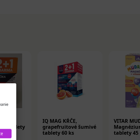
vanie
ČE
IQ MAG KŔČE,
VITAR MU
é tablety
grapefruitové šumivé
Magnéziu
tablety 60 ks
tablety 45
te