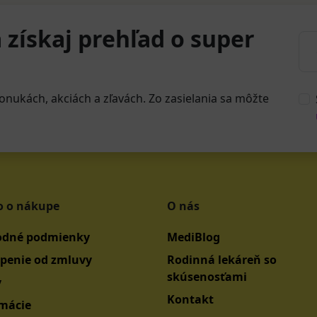
 získaj prehľad o super
onukách, akciách a zľavách. Zo zasielania sa môžte
o o nákupe
O nás
dné podmienky
MediBlog
penie od zmluvy
Rodinná lekáreň so
skúsenosťami
y
Kontakt
mácie