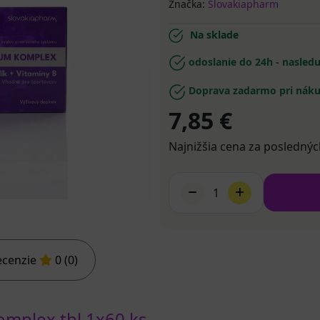
Značka:
Slovakiapharm
Na sklade
odoslanie do 24h - nasled
Doprava zadarmo pri náku
7,85 €
Najnižšia cena za poslednýc
1
ecenzie
0 (0)
mplex tbl 1x60 ks