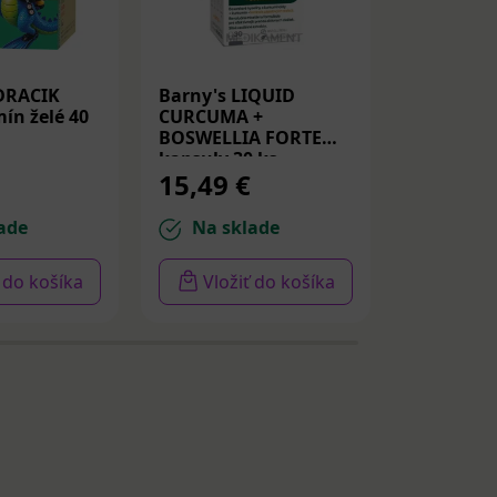
DRACIK
Barny's LIQUID
Medicube
ín želé 40
CURCUMA +
Peptide S
BOSWELLIA FORTE
Spevňujú
kapsuly 30 ks
PDRN a p
15,49 €
14,22 
30ml
ade
Na sklade
Na sk
ť do košíka
Vložiť do košíka
Vloži