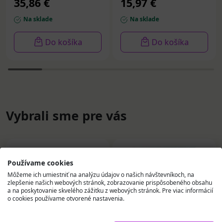
35,86 €
15,97 €
Na sklade
Na sklade
Do košíka
Do košíka
Vybrali sme pre vás
Používame cookies
Môžeme ich umiestniť na analýzu údajov o našich návštevníkoch, na
zlepšenie našich webových stránok, zobrazovanie prispôsobeného obsahu
a na poskytovanie skvelého zážitku z webových stránok. Pre viac informácií
o cookies používame otvorené nastavenia.