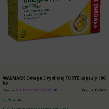
WALMARK Omega 3 rybí olej FORTE kapsuly 180
ks
Značka:
WALMARK STADA GROUP
Kód: ag178263
Na sklade
Doprava zadarmo pri nákupe nad 85,00 €