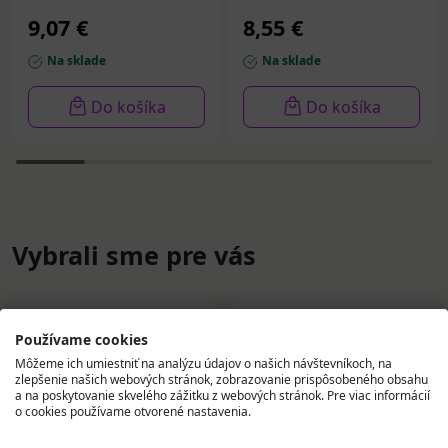
9,07 €
8,55 €
Na sklade
Na sklade
Do košíka
Do košíka
Vybrali sme pre vás
Používame cookies
Môžeme ich umiestniť na analýzu údajov o našich návštevníkoch, na
zlepšenie našich webových stránok, zobrazovanie prispôsobeného obsahu
a na poskytovanie skvelého zážitku z webových stránok. Pre viac informácií
o cookies používame otvorené nastavenia.