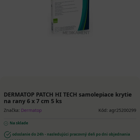
DERMATOP PATCH HI TECH samolepiace krytie
na rany 6 x 7 cm 5 ks
Značka:
Dermatop
Kód: agr25200299
Na sklade
odoslanie do 24h - nasledujúci pracovný deň po dni objednania