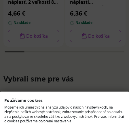
náplasť, 2 veľkosti 8
náplasti
ks
transparentné 56 x 17
4,66 €
6,36 €
mm 10 ks
Na sklade
Na sklade
Do košíka
Do košíka
Vybrali sme pre vás
Používame cookies
Môžeme ich umiestniť na analýzu údajov o našich návštevníkoch, na
zlepšenie našich webových stránok, zobrazovanie prispôsobeného obsahu
a na poskytovanie skvelého zážitku z webových stránok. Pre viac informácií
o cookies používame otvorené nastavenia.