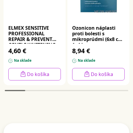
ELMEX SENSITIVE
Ozonicon náplasti
PROFESSIONAL
proti bolesti s
REPAIR & PREVENT
mikroprúdmi (6x8 cm)
GENTLE WHITENING,
1x4 ks
4,60 €
8,94 €
zubná pasta 75 ml
Na sklade
Na sklade
Do košíka
Do košíka