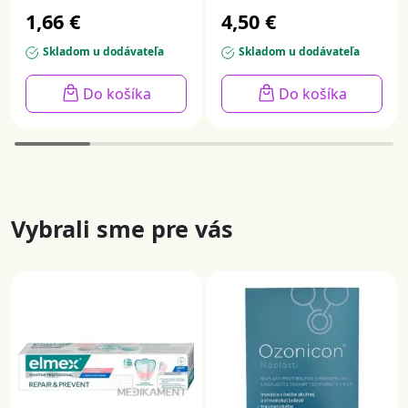
mliečnej poleve
želé kocky s kofeínom
1,66 €
4,50 €
príchuť ovocie 40 g
10 x 10 g
Skladom u dodávateľa
Skladom u dodávateľa
Do košíka
Do košíka
Vybrali sme pre vás