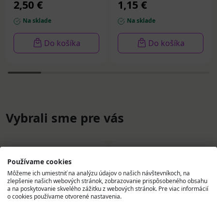
2,50 €
1,15 €
cm, 1x16 ks
Na sklade
Na sklade
Do košíka
Do košíka
Vybrali sme pre vás
Používame cookies
Môžeme ich umiestniť na analýzu údajov o našich návštevníkoch, na
zlepšenie našich webových stránok, zobrazovanie prispôsobeného obsahu
a na poskytovanie skvelého zážitku z webových stránok. Pre viac informácií
o cookies používame otvorené nastavenia.