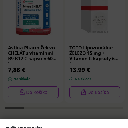
Astina Pharm Železo
TOTO Lipozomálne
CHELÁT s vitamínmi
ŽELEZO 15 mg +
B9 B12 C kapsuly 60
Vitamín C kapsuly 60
ks
ks
7,88 €
13,99 €
Na sklade
Na sklade
Do košíka
Do košíka
Používame cookies