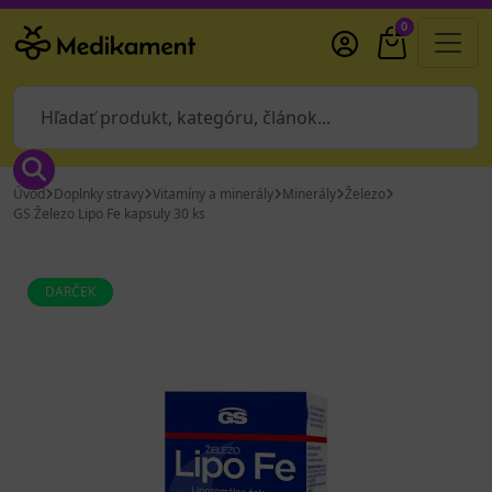
0
Úvod
Doplnky stravy
Vitamíny a minerály
Minerály
Železo
GS Železo Lipo Fe kapsuly 30 ks
DARČEK