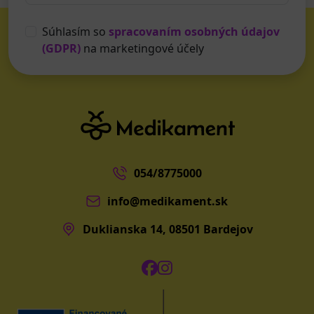
Súhlasím so
spracovaním osobných údajov
(GDPR)
na marketingové účely
054/8775000
info@medikament.sk
Duklianska 14, 08501 Bardejov