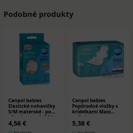
Podobné produkty
Canpol babies
Canpol babies
Elastické nohavičky
Popôrodné vložky s
S/M materské - po
krídelkami Maxi
pôrode prateľné 2 ks
nočné
4,56 €
5,38 €
superabsorbent 8 ks
Na sklade
Na sklade