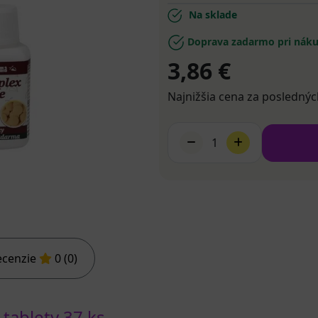
Na sklade
Doprava zadarmo pri náku
3,86 €
Najnižšia cena za poslednýc
1
ecenzie
0 (0)
ablety 37 ks