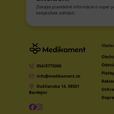
Získajte pravidelné informácie o super p
kedykoľvek odhlásiť.
Všetk
Obcho
Odstú
054/8775000
Platb
info@medikament.sk
Rekla
Duklianska 14, 08501
Ochra
Bardejov
Dopra