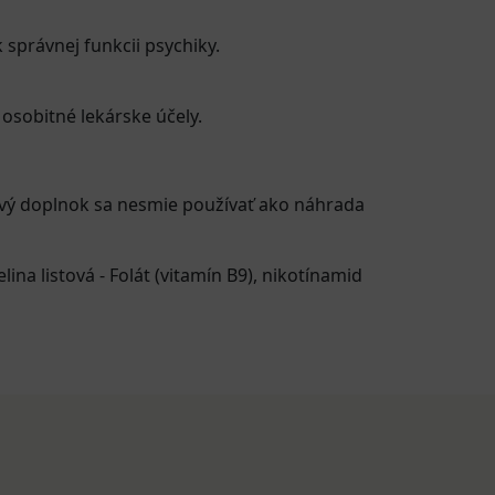
 správnej funkcii psychiky.
 osobitné lekárske účely.
ový doplnok sa nesmie používať ako náhrada
lina listová - Folát (vitamín B9)
,
nikotínamid