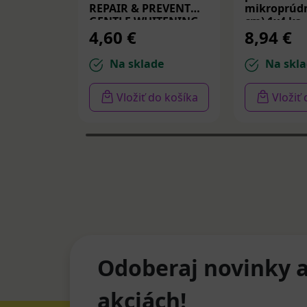
REPAIR & PREVENT
mikroprúdm
GENTLE WHITENING,
cm) 1x4 ks
4,60 €
8,94 €
zubná pasta 75 ml
Na sklade
Na skla
Vložiť do košíka
Vložiť
Odoberaj novinky a
akciách!