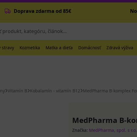
Doprava zdarma od 85€
No
 stravy
Kozmetika
Matka a dieťa
Domácnosť
Zdravá výživa
íny
Vitamín B
Kobalamín - vitamín B12
MedPharma B-komplex Fort
MedPharma B-komp
Značka:
MedPharma, spol. s r.o.