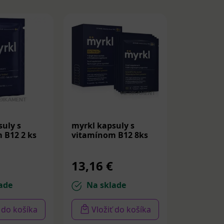
uly s
myrkl kapsuly s
myrkl kap
 B12 2 ks
vitamínom B12 8ks
vitamíno
13,16 €
27,42 
ade
Na sklade
Na sk
ť do košíka
Vložiť do košíka
Vloži