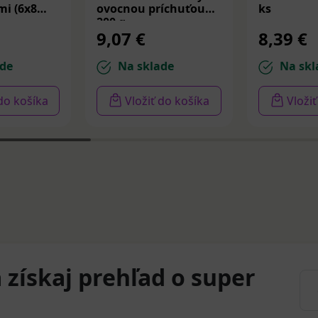
i (6x8
ovocnou príchuťou
ks
200 g
9,07 €
8,39 €
de
Na sklade
Na skl
 do košíka
Vložiť do košíka
Vloži
 získaj prehľad o super