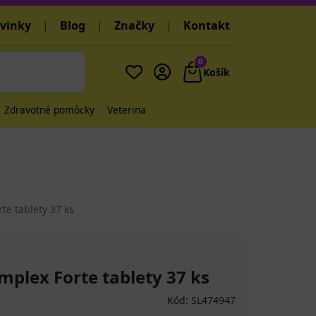
vinky
|
Blog
|
Značky
|
Kontakt
0
Košík
Zdravotné pomôcky
Veterina
e tablety 37 ks
lex Forte tablety 37 ks
Kód: SL474947