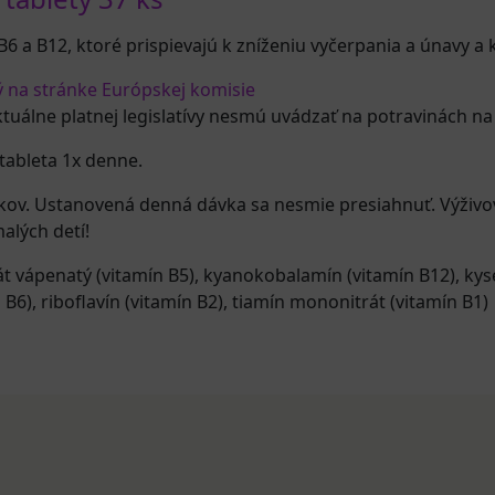
6 a B12, ktoré prispievajú k zníženiu vyčerpania a únavy a k
ý na stránke Európskej komisie
ktuálne platnej legislatívy nesmú uvádzať na potravinách na
tableta 1x denne.
rokov. Ustanovená denná dávka sa nesmie presiahnuť. Výživ
alých detí!
t vápenatý (vitamín B5)
,
kyanokobalamín (vitamín B12)
,
kyse
 B6)
,
riboflavín (vitamín B2)
,
tiamín mononitrát (vitamín B1)