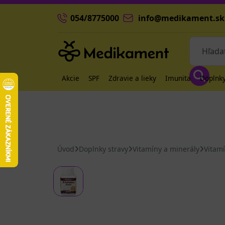
054/8775000
info@medikament.sk
Akcie
SPF
Zdravie a lieky
Imunita
Doplnky
Úvod
Doplnky stravy
Vitamíny a minerály
Vitam