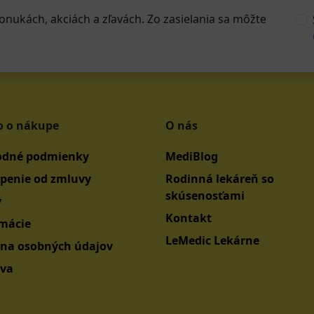
onukách, akciách a zľavách. Zo zasielania sa môžte
o o nákupe
O nás
dné podmienky
MediBlog
penie od zmluvy
Rodinná lekáreň so
skúsenosťami
y
Kontakt
mácie
LeMedic Lekárne
na osobných údajov
va