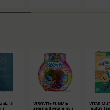
áplasti
VIBOVIT+ FUNMix
VITAR MU
i s
želé multivitamíny s
multivitam