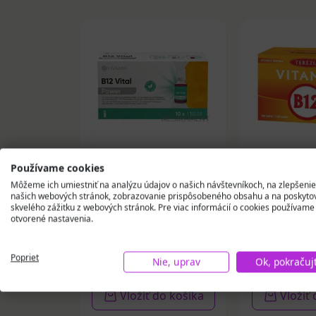
Používame cookies
LIVSANE B12 Životná
TEREZIA VI
Môžeme ich umiestniť na analýzu údajov o našich návštevníkoch, na zlepšenie
sila roztok v
tablety 100
našich webových stránok, zobrazovanie prispôsobeného obsahu a na poskyto
ampulkách 10 x 10 ml
skvelého zážitku z webových stránok. Pre viac informácií o cookies používame
otvorené nastavenia.
15,10 €
7,17 €
Poprieť
Na sklade
Na skla
Nie, uprav
Ok, pokračuj
Vložiť do košíka
Vložiť