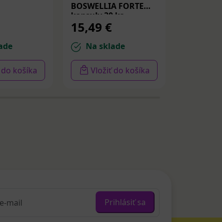
BOSWELLIA FORTE
Spevňujú
kapsuly 30 ks
PDRN a p
15,49 €
14,22 
30ml
ade
Na sklade
Na sk
ť do košíka
Vložiť do košíka
Vloži
Prihlásiť sa