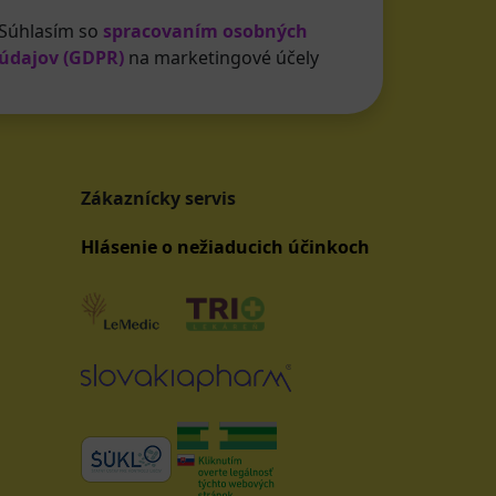
Súhlasím so
spracovaním osobných
údajov (GDPR)
na marketingové účely
Zákaznícky servis
Hlásenie o nežiaducich účinkoch