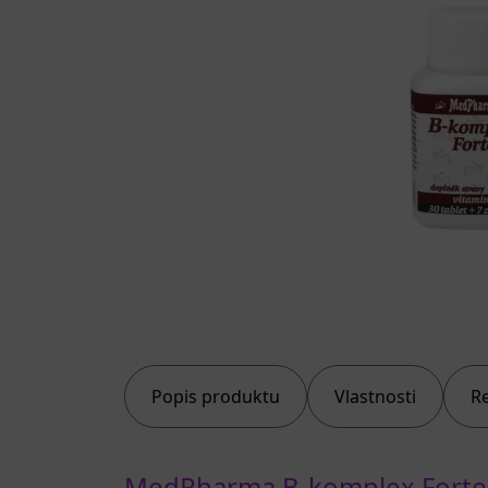
Popis produktu
Vlastnosti
R
MedPharma B-komplex Forte t