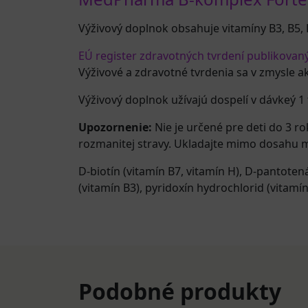
Výživový doplnok obsahuje vitamíny B3, B5, B
EÚ register zdravotných tvrdení publikovan
Výživové a zdravotné tvrdenia sa v zmysle a
Výživový doplnok užívajú dospelí v dávkeý 1 
Upozornenie:
Nie je určené pre deti do 3 
rozmanitej stravy. Ukladajte mimo dosahu m
D-biotín (vitamín B7, vitamín H)
,
D-pantotená
(vitamín B3)
,
pyridoxín hydrochlorid (vitamín
Podobné produkty