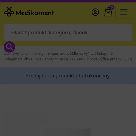
0
Úvod
Výživové doplnky pre športovcov
Kĺbová výživa
Kolagén
Kolagén na kĺby
Slovakiapharm MOBILITY AKUT kĺbová výživa prášok 300 g
Predaj tohto produktu bol ukončený.