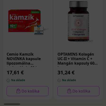
Cemio Kamzík
OPTAMINS Kolagén
NOVINKA kapsule
UC-II + Vitamín C +
lipozomálna
Mangán kapsuly 60
technológia 60 ks
ks
17,61 €
31,24 €
Na sklade
Na sklade
Do košíka
Do košíka