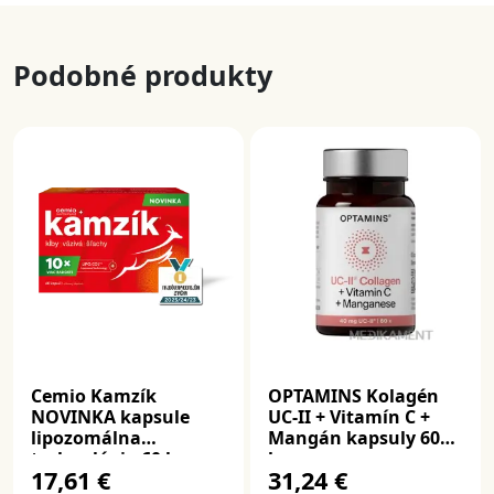
Podobné produkty
Cemio Kamzík
OPTAMINS Kolagén
NOVINKA kapsule
UC-II + Vitamín C +
lipozomálna
Mangán kapsuly 60
technológia 60 ks
ks
17,61 €
31,24 €