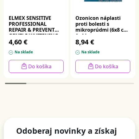
ELMEX SENSITIVE
Ozonicon náplasti
PROFESSIONAL
proti bolesti s
REPAIR & PREVENT
mikroprúdmi (6x8 cm)
GENTLE WHITENING,
1x4 ks
4,60 €
8,94 €
zubná pasta 75 ml
Na sklade
Na sklade
Do košíka
Do košíka
Odoberaj novinky a získaj