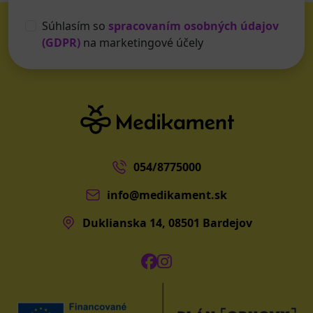
Súhlasím so
spracovaním osobných údajov
(GDPR)
na marketingové účely
054/8775000
info@medikament.sk
Duklianska 14, 08501 Bardejov