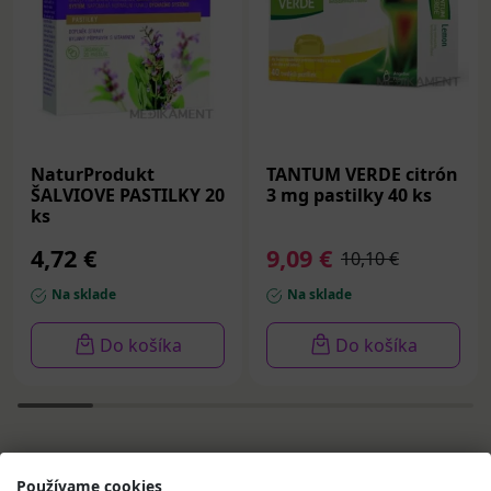
NaturProdukt
TANTUM VERDE citrón
ŠALVIOVE PASTILKY 20
3 mg pastilky 40 ks
ks
4,72 €
9,09 €
10,10 €
Na sklade
Na sklade
Do košíka
Do košíka
Používame cookies