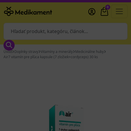
0
Úvod
Doplnky stravy
Vitamíny a minerály
Medicinálne huby
Air7 vitamín pre pľúca kapsule (7 zložiek+cordyceps) 30 ks