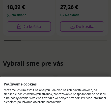
18,09 €
27,26 €
Na sklade
Na sklade
Do košíka
Do košíka
Vybrali sme pre vás
Používame cookies
Môžeme ich umiestniť na analýzu údajov o našich návštevníkoch, na
zlepšenie našich webových stránok, zobrazovanie prispôsobeného obsahu
a na poskytovanie skvelého zážitku z webových stránok. Pre viac informácií
o cookies používame otvorené nastavenia.