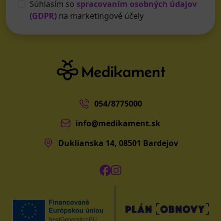
Súhlasím so
spracovaním osobných údajov
(GDPR)
na marketingové účely
054/8775000
info@medikament.sk
Duklianska 14, 08501 Bardejov