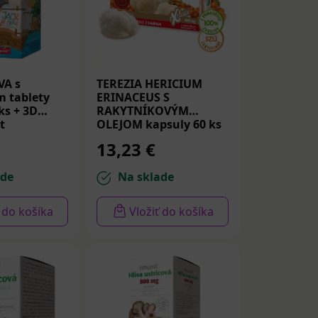
VA s
TEREZIA HERICIUM
 tablety
ERINACEUS S
 ks + 3D
RAKYTNÍKOVÝM
t
OLEJOM kapsuly 60 ks
13,23 €
ch húb v
prevencia proti
ade
Na sklade
pelých.
ť do košíka
Vložiť do košíka