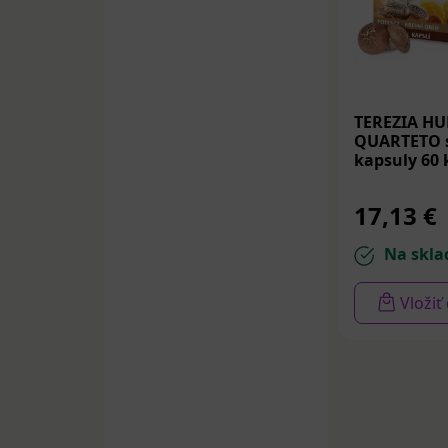
TEREZIA H
QUARTETO s
kapsuly 60 
17,13 €
Na skla
Vložiť