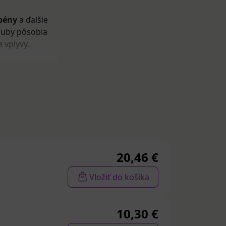
rpény
a ďalšie
 huby pôsobia
e vplyvy.
fyzické aj
rnieme tie
icinálnych húb.
resu a podporu
20,46 €
né
Vložiť do košíka
10,30 €