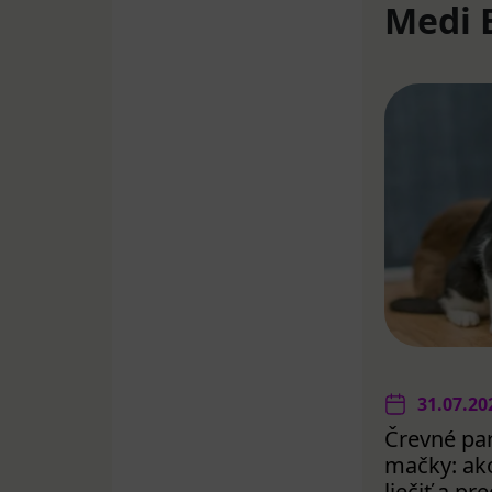
Medi 
31.07.20
Črevné par
mačky: ako
liečiť a p