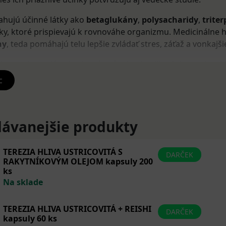
ahujú účinné látky ako
betaglukány
,
polysacharidy
,
trite
žky, ktoré prispievajú k rovnováhe organizmu. Medicinálne
ny
, teda pomáhajú telu lepšie zvládať stres, záťaž a vonkajši
by predstavujú prirodzený spôsob, ako dlhodobo podporiť 
vie bez vedľajších účinkov. V nasledujúcich riadkoch vám zh
c
(Ganoderma lucidum)
ávanejšie produkty
aj ako „huba nesmrteľnosti“, je jednou z najznámejších med
živy sa používa najmä na
posilnenie imunity
, zníženie st
TEREZIA HLIVA USTRICOVITÁ S
DARČEK
pánku
. Obsahuje
triterpény
a
beta-glukány
, ktoré majú sil
RAKYTNÍKOVÝM OLEJOM kapsuly 200
 a adaptogénne účinky
.
ks
Na sklade
och výživy:
 obranyschopnosť organizmu,
TEREZIA HLIVA USTRICOVITÁ + REISHI
DARČEK
kapsuly 60 ks
vu a stres,