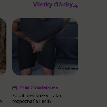
Všetky články
09.06.2026
#Trápi ma
Zápal predkožky – ako
o
rozpoznať a liečiť?