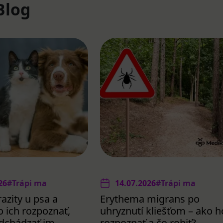
Blog
26
#Trápi ma
14.07.2026
#Trápi ma
azity u psa a
Erythema migrans po
 ich rozpoznať,
uhryznutí kliešťom – ako h
redchádzať im
rozpoznať a čo robiť?