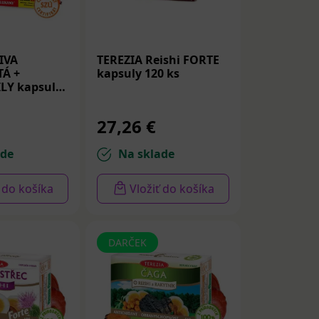
 duševnú
IVA
TEREZIA Reishi FORTE
TÁ +
kapsuly 120 ks
LY kapsuly
27,26 €
ade
Na sklade
ť do košíka
Vložiť do košíka
o Sibíri“. V
 a
DARČEK