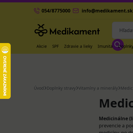
054/8775000
info@medikament.sk
Akcie
SPF
Zdravie a lieky
Imunita
Doplnky
Úvod
Doplnky stravy
Vitamíny a minerály
Medic
Medic
Medicinálne (l
prevencie a pod
medicíny, no dn