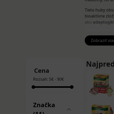
Tieto huby obs
bioaktívne zlo
ako
adaptogé
Medicinálne hu
psychické zdra
Zobraziť via
najznámejšie.
Reishi 
Najpred
Reishi, známa 
Cena
V doplnkoch vý
kvalitného s
Rozsah:
5
€
-
90
€
protizápalové
Reishi v doplnk
Značka
podporuje
znižuje úna
(11)