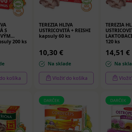
plnkoch výživy sa využíva najmä na
pamäť, koncentráciu a
IVA
TEREZIA HLIVA
TEREZIA HL
lnkoch výživy:
Á S
USTRICOVITÁ + REISHI
USTRICOVI
OVÝM
kapsuly 60 ks
LAKTOBACI
tvorbu nervových rastových faktorov (NGF),
suly 200 ks
120 ks
ústredenie a kognitívne funkcie,
10,30 €
14,51 €
k duševnej rovnováhe,
 dlhodobom strese alebo mentálnom preťažení.
de
Na sklade
Na skl
Inonotus obliquus)
 do košíka
Vložiť do košíka
Vloži
prírodný antioxidant, ktorý sa často označuje ako „čierne zlat
vy sa používa najmä na
ochranu buniek, podporu imunity
DARČEK
DARČEK
och výživy:
ky pred oxidačným stresom,
trávenie a črevnú rovnováhu,