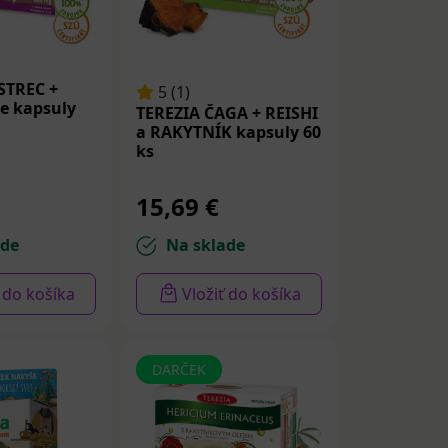
STREC +
5 (1)
te kapsuly
TEREZIA ČAGA + REISHI
och výživy sa
a RAKYTNÍK kapsuly 60
neho zdravia
.
ks
15,69 €
ade
Na sklade
ť do košíka
Vložiť do košíka
DARČEK
bolizmus
kovej výmeny a