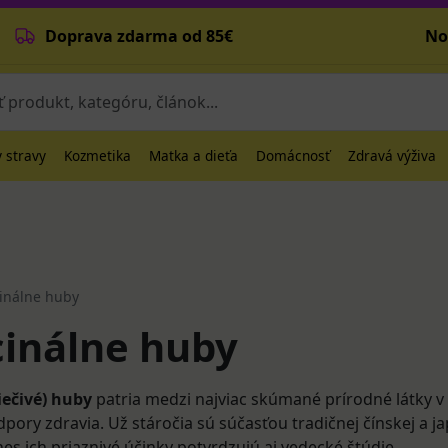
Doprava zdarma od 85€
No
 stravy
Kozmetika
Matka a dieťa
Domácnosť
Zdravá výživa
inálne huby
inálne huby
iečivé) huby
patria medzi najviac skúmané prírodné látky v 
pory zdravia. Už stáročia sú súčasťou tradičnej čínskej a j
es ich priaznivé účinky potvrdzujú aj vedecké štúdie.