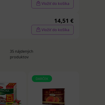
Vložiť do košíka
14,51 €
m
. Často sa
Vložiť do košíka
trvalosti
.
35 nájdených
produktov
DARČEK
žovka
a nervovej