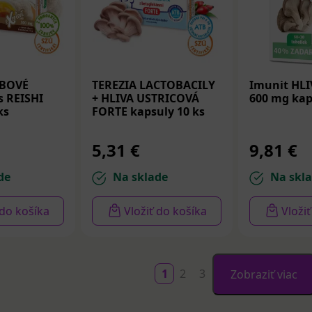
UBOVÉ
TEREZIA LACTOBACILY
Imunit HLI
 REISHI
+ HLIVA USTRICOVÁ
600 mg kap
ks
FORTE kapsuly 10 ks
5,31 €
9,81 €
de
Na sklade
Na skl
 do košíka
Vložiť do košíka
Vloži
1
2
3
Zobraziť viac