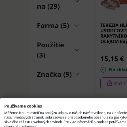
posilňuje 
na (29)
vhodná ako
Shiitak
Forma (5)
TEREZIA HL
USTRICOVIT
Shiitake je ch
RAKYTNÍK
OLEJOM kap
využíva na
pos
Použitie
Shiitake v dopl
(3)
15,15 €
obsahuje 
Na skla
podporuje 
Značka (9)
pomáha pri
Vložiť
vhodná pri
Maitake
Používame cookies
Maitake, známa
Môžeme ich umiestniť na analýzu údajov o našich návštevníkoch, na zlepšenie
glukózy a tuk
našich webových stránok, zobrazovanie prispôsobeného obsahu a na poskyto
skvelého zážitku z webových stránok. Pre viac informácií o cookies používame
hormonálnej 
otvorené nastavenia.