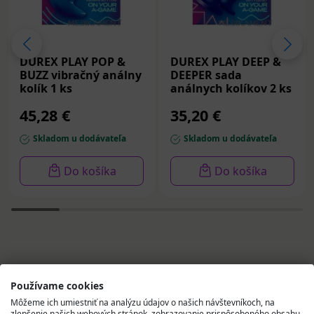
DUREX PLAY POP &
DUREX PLAY DEEP &
BUZZ vibračný análny
DEEPER sada
kolík 1 ks
análnych kolíkov 2 ks
45,28 €
35,20 €
Skladom u dodávateľa
Skladom u dodávateľa
Do košíka
Do košíka
Vybrali sme pre vás
Používame cookies
Môžeme ich umiestniť na analýzu údajov o našich návštevníkoch, na
zlepšenie našich webových stránok, zobrazovanie prispôsobeného obsahu