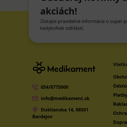
akciách!
Získajte pravidelné informácie o super p
kedykoľvek odhlásiť.
Všetk
Obcho
Odstú
054/8775000
Platb
info@medikament.sk
Rekla
Duklianska 14, 08501
Ochra
Bardejov
Dopra