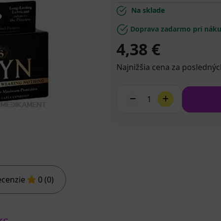
Na sklade
Doprava zadarmo pri náku
4,38 €
Najnižšia cena za poslednýc
1
ecenzie
0 (0)
ks