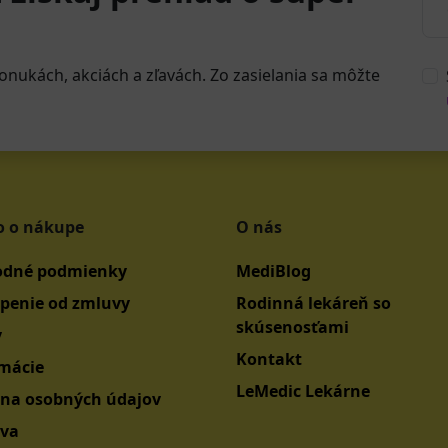
onukách, akciách a zľavách. Zo zasielania sa môžte
o o nákupe
O nás
dné podmienky
MediBlog
penie od zmluvy
Rodinná lekáreň so
skúsenosťami
y
Kontakt
mácie
LeMedic Lekárne
na osobných údajov
va