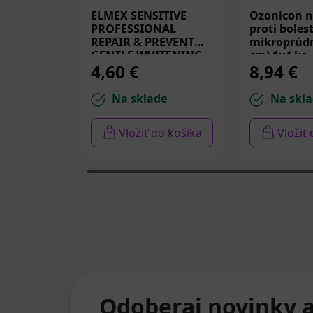
ELMEX SENSITIVE
Ozonicon n
PROFESSIONAL
proti bolest
REPAIR & PREVENT
mikroprúdm
GENTLE WHITENING,
cm) 1x4 ks
4,60 €
8,94 €
zubná pasta 75 ml
Na sklade
Na skla
Vložiť do košíka
Vložiť
Odoberaj novinky a