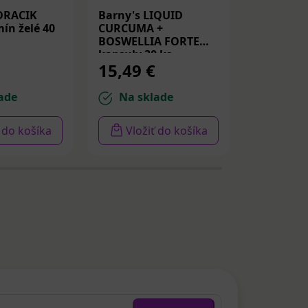
DRACIK
Barny's LIQUID
Medicube
ín želé 40
CURCUMA +
Peptide S
BOSWELLIA FORTE
Spevňujú
kapsuly 30 ks
PDRN a p
15,49 €
14,22 
30ml
ade
Na sklade
Na sk
ť do košíka
Vložiť do košíka
Vloži