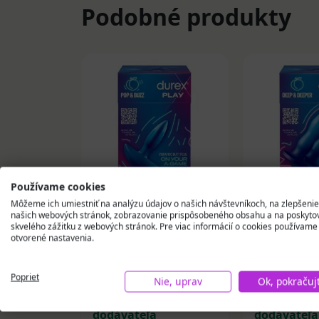
Podobné produkty
Používame cookies
Môžeme ich umiestniť na analýzu údajov o našich návštevníkoch, na zlepšenie
DUREX PLAY POP &
DUREX PLA
našich webových stránok, zobrazovanie prispôsobeného obsahu a na poskyto
BUZZ vibračný análny
DEEPER sa
skvelého zážitku z webových stránok. Pre viac informácií o cookies používame
otvorené nastavenia.
kolík 1 ks
análnych ko
45,28 €
35,20 €
Poprieť
Nie, uprav
Ok, pokračuj
Skladom u
Sklado
dodávateľa
dodávateľa