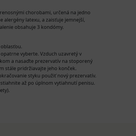
prenosnými chorobami, určená na jedno
alergény latexu, a zaisťuje jemnejší,
Balenie obsahuje 3 kondómy.
 oblasťou.
v opatrne vyberte. Vzduch uzavretý v
ákom a nasaďte prezervatív na stoporený
m stále pridržiavajte jeho konček.
pokračovanie styku použiť nový prezervatív.
 stiahnite až po úplnom vytiahnutí penisu.
ety).