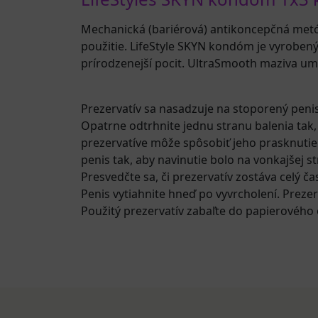
Mechanická (bariérová) antikoncepčná met
použitie. LifeStyle SKYN kondóm je vyrobený
prírodzenejší pocit. UltraSmooth maziva um
Prezervatív sa nasadzuje na stoporený pen
Opatrne odtrhnite jednu stranu balenia tak,
prezervatíve môže spôsobiť jeho prasknutie
penis tak, aby navinutie bolo na vonkajšej s
Presvedčte sa, či prezervatív zostáva celý č
Penis vytiahnite hneď po vyvrcholení. Prezer
Použitý prezervatív zabaľte do papierového 