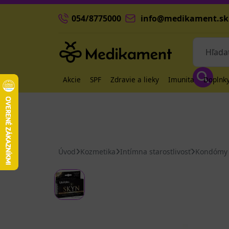
054/8775000
info@medikament.sk
Akcie
SPF
Zdravie a lieky
Imunita
Doplnky
Úvod
Kozmetika
Intímna starostlivosť
Kondómy 