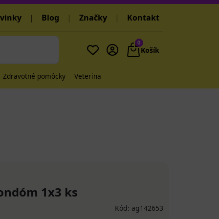
vinky
|
Blog
|
Značky
|
Kontakt
0
Košík
Zdravotné pomôcky
Veterina
kondóm 1x3 ks
Kód: ag142653