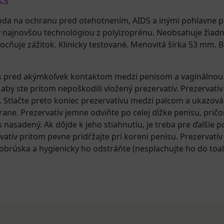
óda na ochranu pred otehotnením, AIDS a inými pohlavne 
 najnovšou technológiou z polyizoprénu. Neobsahuje žiadne 
ocňuje zážitok. Klinicky testované. Menovitá šírka 53 mm. 
is pred akýmkoľvek kontaktom medzi penisom a vaginálnou
 aby ste pritom nepoškodili vložený prezervatív. Prezervatí
. Stlačte preto koniec prezervatívu medzi palcom a ukazov
trane. Prezervatív jemne odviňte po celej dĺžke penisu, pričo
as nasadený. Ak dôjde k jeho stiahnutiu, je treba pre ďalšie 
vatív pritom pevne pridŕžajte pri koreni penisu. Prezervatív
obrúska a hygienicky ho odstráňte (nesplachujte ho do toal