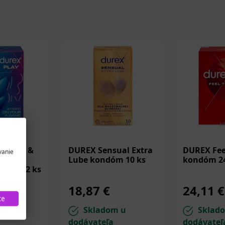
Y DEEP &
DUREX Sensual Extra
DUREX Fee
vanie
da
Lube kondóm 10 ks
kondóm 24
líkov 2 ks
18,87 €
24,11 €
te
m u
Skladom u
Sklad
dodávateľa
dodávateľ