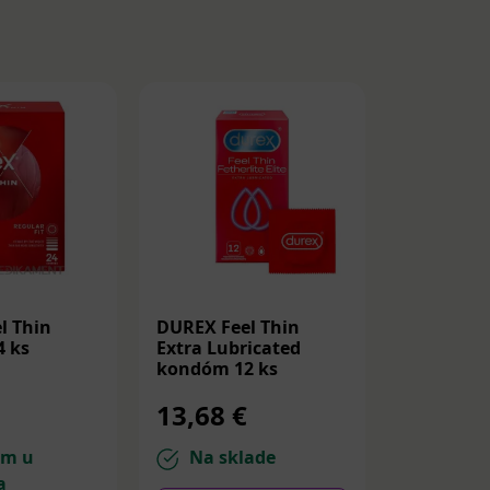
l Thin
DUREX Feel Thin
DUREX Cl
 ks
Extra Lubricated
kondóm 1
kondóm 12 ks
13,68 €
12,84 
om u
Na sklade
Na sk
a