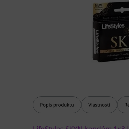
Popis produktu
Vlastnosti
R
LifeStyles SKYN kondóm 1x3 