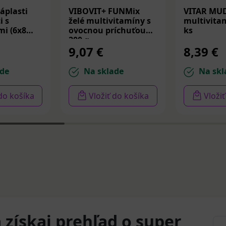
áplasti
VIBOVIT+ FUNMix
VITAR MU
i s
želé multivitamíny s
multivitam
i (6x8
ovocnou príchuťou
ks
200 g
9,07 €
8,39 €
de
Na sklade
Na skl
 do košíka
Vložiť do košíka
Vloži
 získaj prehľad o super