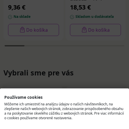
DIRECT prášok vo
9,36 €
18,53 €
vrecúškach 30 ks
Na sklade
Skladom u dodávateľa
Do košíka
Do košíka
Vybrali sme pre vás
Používame cookies
Môžeme ich umiestniť na analýzu údajov o našich návštevníkoch, na
zlepšenie našich webových stránok, zobrazovanie prispôsobeného obsahu
a na poskytovanie skvelého zážitku z webových stránok. Pre viac informácií
o cookies používame otvorené nastavenia.