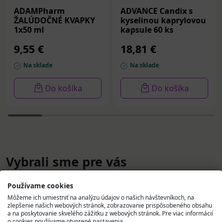
ADAMPharm
ADVANCE Candix s
ŽALÚDOČNÉ KVAPKY
kyselinou kaprylovou
1x50 ml
kapsule 60 ks
9,55 €
18,81 €
Na sklade
Na sklade
Do košíka
Do košíka
Vybrali sme pre vás
Používame cookies
Môžeme ich umiestniť na analýzu údajov o našich návštevníkoch, na
zlepšenie našich webových stránok, zobrazovanie prispôsobeného obsahu
a na poskytovanie skvelého zážitku z webových stránok. Pre viac informácií
o cookies používame otvorené nastavenia.