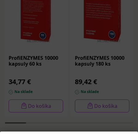
ProfiENZYMES 10000
ProfiENZYMES 10000
kapsuly 60 ks
kapsuly 180 ks
34,77 €
89,42 €
Na sklade
Na sklade
Do košíka
Do košíka