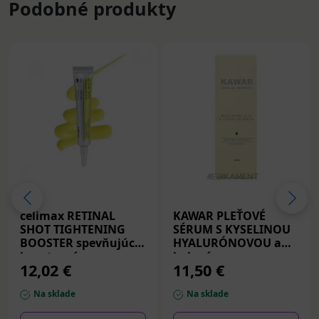
Podobné produkty
celimax RETINAL
KAWAR PLEŤOVÉ
SHOT TIGHTENING
SÉRUM S KYSELINOU
BOOSTER spevňujúce
HYALURÓNOVOU a
booster sérum s
kolagénom s
12,02 €
11,50 €
retinalom 15 ml
minerálmi z Mŕtveho
mora 50 ml
Na sklade
Na sklade