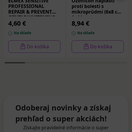
ELMEX SENSITIVE
Ozonicon náplasti
PROFESSIONAL
proti bolesti s
REPAIR & PREVENT
mikroprúdmi (6x8 cm)
GENTLE WHITENING,
1x4 ks
4,60 €
8,94 €
zubná pasta 75 ml
Na sklade
Na sklade
Do košíka
Do košíka
Odoberaj novinky a získaj
prehľad o super akciách!
Získajte pravidelné informácie o super