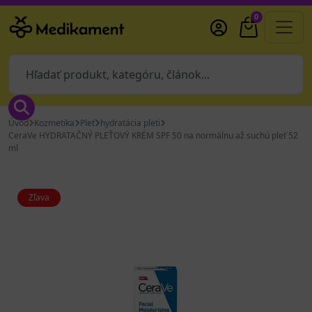
0
Úvod
Kozmetika
Pleť
hydratácia pleti
CeraVe HYDRATAČNÝ PLEŤOVÝ KRÉM SPF 50 na normálnu až suchú pleť 52
ml
Zľava