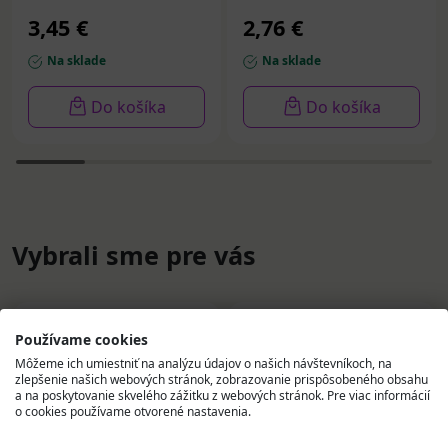
g
3,45 €
2,76 €
Na sklade
Na sklade
Do košíka
Do košíka
Vybrali sme pre vás
Používame cookies
Môžeme ich umiestniť na analýzu údajov o našich návštevníkoch, na
zlepšenie našich webových stránok, zobrazovanie prispôsobeného obsahu
a na poskytovanie skvelého zážitku z webových stránok. Pre viac informácií
o cookies používame otvorené nastavenia.