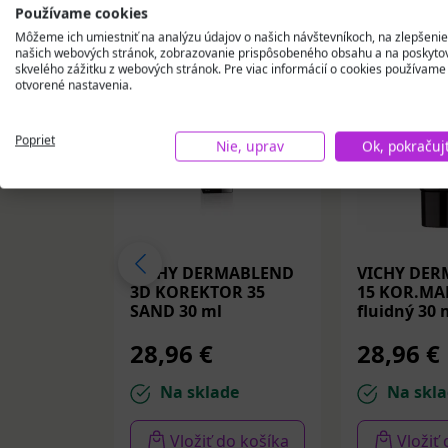
Používame cookies
Môžeme ich umiestniť na analýzu údajov o našich návštevníkoch, na zlepšenie
našich webových stránok, zobrazovanie prispôsobeného obsahu a na poskyto
skvelého zážitku z webových stránok. Pre viac informácií o cookies používame
otvorené nastavenia.
Poprieť
Nie, uprav
Ok, pokračuj
VICHY DERMABLEND
VICHY DE
3D KOREKTOR 35
15 KOR.MA
SAND 30 ml
fluidný 30 
28,96 €
28,96 €
Na sklade
Na skla
Vložiť do košíka
Vložiť