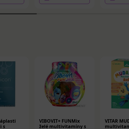
áplasti
VIBOVIT+ FUNMix
VITAR MU
i s
želé multivitamíny s
multivitam