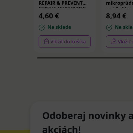
REPAIR & PREVENT
mikroprúdm
GENTLE WHITENING,
cm) 1x4 ks
4,60 €
8,94 €
zubná pasta 75 ml
Na sklade
Na skla
Vložiť do košíka
Vložiť
Odoberaj novinky a
akciách!