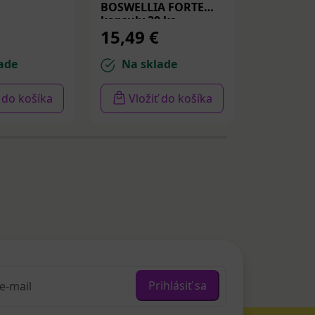
BOSWELLIA FORTE
Spevňujú
kapsuly 30 ks
PDRN a p
15,49 €
14,22 
30ml
ade
Na sklade
Na sk
ť do košíka
Vložiť do košíka
Vloži
Prihlásiť sa