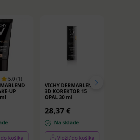
5.0 (1)
RMABLEND
VICHY DERMABLEND
VICHY D
AKE-UP
3D KOREKTOR 15
3D KOREK
 ml
OPAL 30 ml
NUDE 30 
28,37 €
28,96 
ade
Na sklade
Na sk
ť do košíka
Vložiť do košíka
Vloži