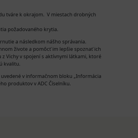
du tváre k okrajom. V miestach drobných
utia požadovaného krytia.
tarnutie a následkom nášho správania.
nnom živote a pomôcť im lepšie spoznať ich
z Vichy v spojení s aktívnymi látkami, ktoré
 kvalitu.
e uvedené v informačnom bloku „Informácia
eho produktov v ADC Číselníku.