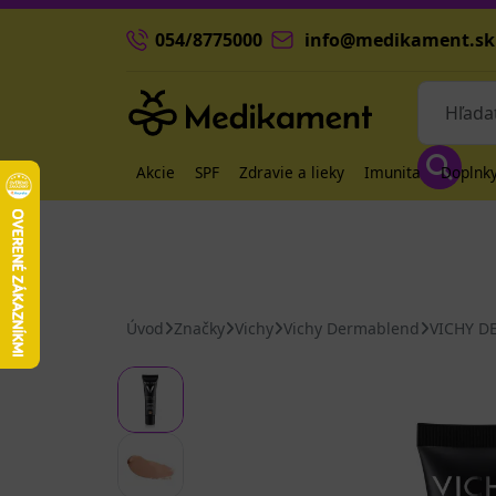
054/8775000
info@medikament.sk
Akcie
SPF
Zdravie a lieky
Imunita
Doplnky
Úvod
Značky
Vichy
Vichy Dermablend
VICHY D