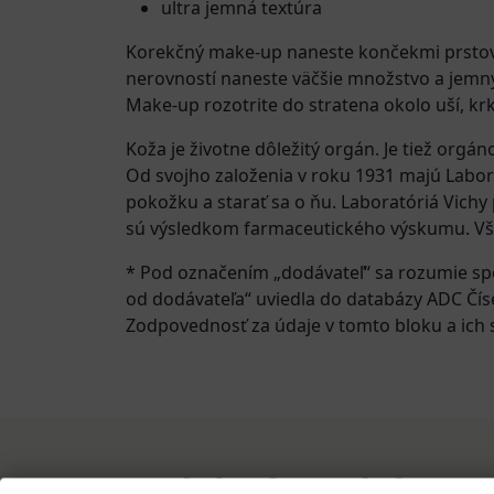
ultra jemná textúra
Korekčný make-up naneste končekmi prstov
nerovností naneste väčšie množstvo a jemn
Make-up rozotrite do stratena okolo uší, kr
Koža je životne dôležitý orgán. Je tiež org
Od svojho založenia v roku 1931 majú Labor
pokožku a starať sa o ňu. Laboratóriá Vichy 
sú výsledkom farmaceutického výskumu. Všet
* Pod označením „dodávateľ“ sa rozumie sp
od dodávateľa“ uviedla do databázy ADC Čís
Zodpovednosť za údaje v tomto bloku a ich s
Podobné produkty