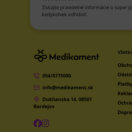
Získajte pravidelné informácie o super p
kedykoľvek odhlásiť.
Všetk
Obcho
Odstú
054/8775000
Platb
info@medikament.sk
Rekla
Duklianska 14, 08501
Ochra
Bardejov
Dopra