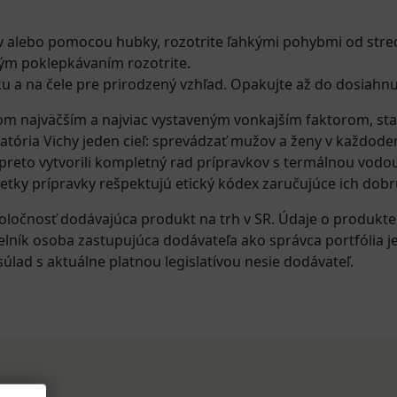
 alebo pomocou hubky, rozotrite ľahkými pohybmi od stre
ým poklepkávaním rozotrite.
ku a na čele pre prirodzený vzhľad. Opakujte až do dosiahn
ánom najväčším a najviac vystaveným vonkajším faktorom, s
atória Vichy jeden cieľ: sprevádzať mužov a ženy v každode
preto vytvorili kompletný rad prípravkov s termálnou vodou 
ky prípravky rešpektujú etický kódex zaručujúce ich dobrú
oločnosť dodávajúca produkt na trh v SR. Údaje o produkt
elník osoba zastupujúca dodávateľa ako správca portfólia j
úlad s aktuálne platnou legislatívou nesie dodávateľ.