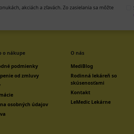
onukách, akciách a zľavách. Zo zasielania sa môžte
o o nákupe
O nás
dné podmienky
MediBlog
penie od zmluvy
Rodinná lekáreň so
skúsenosťami
y
Kontakt
mácie
LeMedic Lekárne
na osobných údajov
va