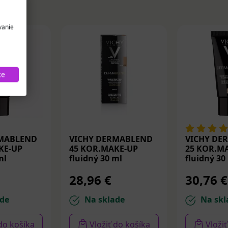
vanie
te
RMABLEND
VICHY DERMABLEND
VICHY DE
KE-UP
45 KOR.MAKE-UP
25 KOR.M
ml
fluidný 30 ml
fluidný 30
28,96 €
30,76 €
de
Na sklade
Na skl
 do košíka
Vložiť do košíka
Vloži