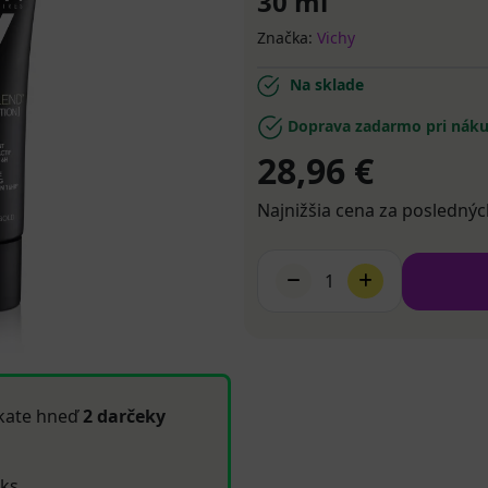
30 ml
Značka:
Vichy
Na sklade
Doprava zadarmo pri náku
28,96 €
Najnižšia cena za poslednýc
1
kate hneď
2 darčeky
 ks