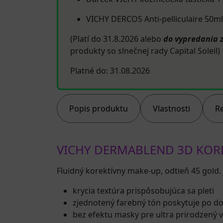
VICHY DERCOS Anti-pelliculaire 50ml
(Platí do 31.8.2026 alebo
do vypredania 
produkty so slnečnej rady Capital Soleil)
Platné do: 31.08.2026
Popis produktu
Vlastnosti
R
VICHY DERMABLEND 3D KORE
Fluidný korektívny make-up, odtieň 45 gold.
krycia textúra prispôsobujúca sa pleti
zjednotený farebný tón poskytuje po do
bez efektu masky pre ultra prirodzený 