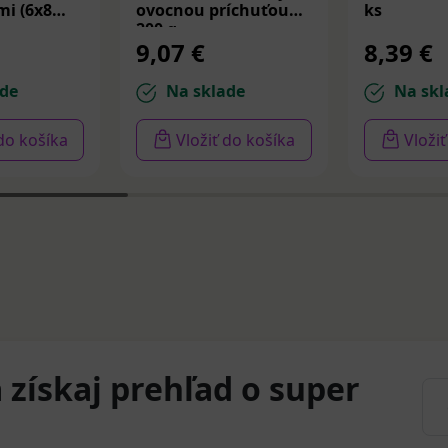
i (6x8
ovocnou príchuťou
ks
200 g
9,07 €
8,39 €
de
Na sklade
Na skl
 do košíka
Vložiť do košíka
Vloži
 získaj prehľad o super