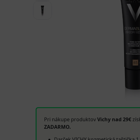
Pri nákupe produktov
Vichy nad 29€
zís
ZADARMO.
Darček VICHY kozmetická taštička 1