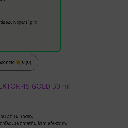
zásob
. Neplatí pre
ecenzie
0 (0)
KTOR 45 GOLD 30 ml
bu až 16 hodín.
vzhľad, sa zmatňujícím efektom.