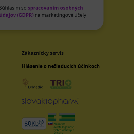
Súhlasím so
spracovaním osobných
údajov (GDPR)
na marketingové účely
Zákaznícky servis
Hlásenie o nežiaducich účinkoch