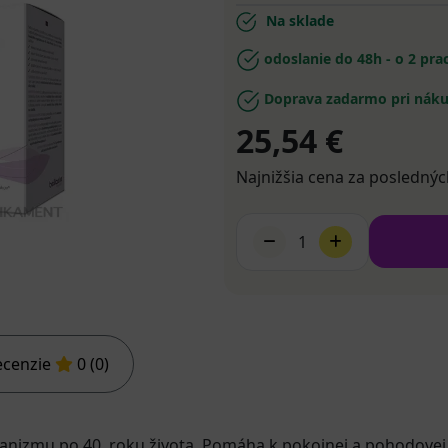
Na sklade
odoslanie do 48h - o 2 pr
Doprava zadarmo pri náku
25,54 €
Najnižšia cena za poslednýc
1
ecenzie
0 (0)
anizmu po 40. roku života. Pomáha k pokojnej a pohodove