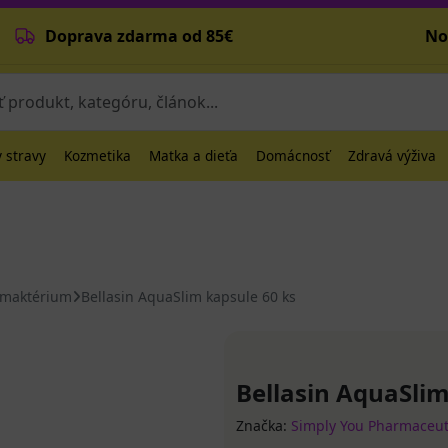
Doprava zdarma od 85€
No
 stravy
Kozmetika
Matka a dieťa
Domácnosť
Zdravá výživa
imaktérium
Bellasin AquaSlim kapsule 60 ks
Bellasin AquaSlim
Značka:
Simply You Pharmaceuti