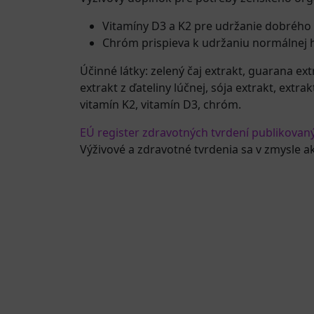
Vitamíny D3 a K2 pre udržanie dobrého 
Chróm prispieva k udržaniu normálnej hl
Účinné látky: zelený čaj extrakt, guarana ex
extrakt z ďateliny lúčnej, sója extrakt, extr
vitamín K2, vitamín D3, chróm.
EÚ register zdravotných tvrdení publikovan
Výživové a zdravotné tvrdenia sa v zmysle a