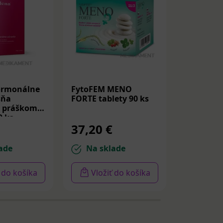
ormonálne
FytoFEM MENO
FytoFEM
šňa
FORTE tablety 90 ks
FORTE tab
s práškom
0 ks
37,20 €
15,47 
ade
Na sklade
Na sk
ť do košíka
Vložiť do košíka
Vloži