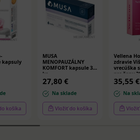
-
MUSA
Vellena H
 kapsuly
MENOPAUZÁLNY
zdravie Vi
KOMFORT kapsule 30
vrecúška 
ks
pre ženy 3
27,80 €
35,55 €
de
Na sklade
Na skl
 do košíka
Vložiť do košíka
Vloži