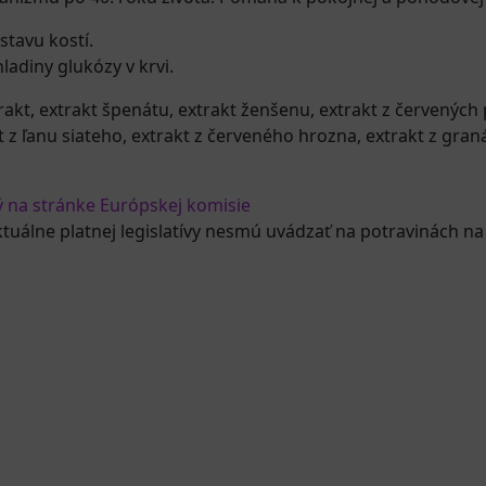
stavu kostí.
adiny glukózy v krvi.
trakt, extrakt špenátu, extrakt ženšenu, extrakt z červených
akt z ľanu siateho, extrakt z červeného hrozna, extrakt z gran
ý na stránke Európskej komisie
ktuálne platnej legislatívy nesmú uvádzať na potravinách na