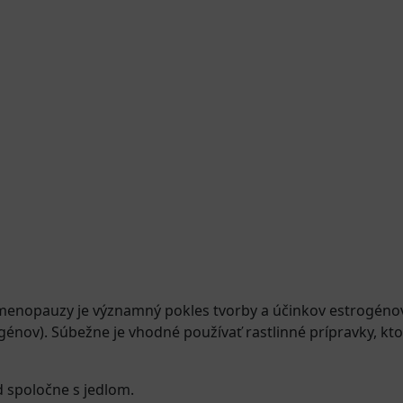
enopauzy je významný pokles tvorby a účinkov estrogéno
génov). Súbežne je vhodné používať rastlinné prípravky, k
d spoločne s jedlom.