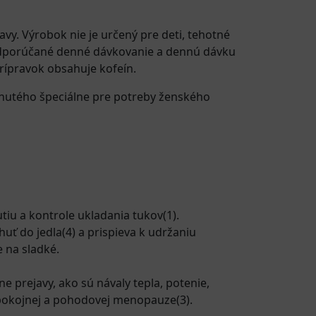
y. Výrobok nie je určený pre deti, tehotné
 odporúčané denné dávkovanie a dennú dávku
Prípravok obsahuje kofeín.
vinutého špeciálne pre potreby ženského
 a kontrole ukladania tukov(1).
uť do jedla(4) a prispieva k udržaniu
 na sladké.
prejavy, ako sú návaly tepla, potenie,
 pokojnej a pohodovej menopauze(3).