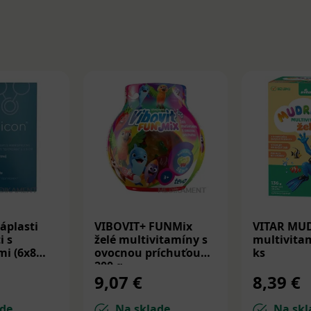
áplasti
VIBOVIT+ FUNMix
VITAR MU
i s
želé multivitamíny s
multivitam
i (6x8
ovocnou príchuťou
ks
200 g
9,07 €
8,39 €
de
Na sklade
Na skl