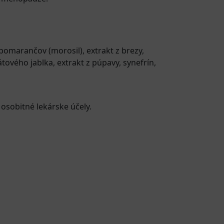
 pomarančov (morosil), extrakt z brezy,
átového jablka, extrakt z púpavy, synefrín,
 osobitné lekárske účely.