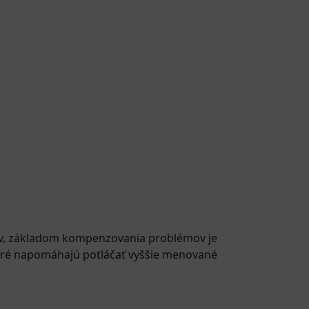
v, základom kompenzovania problémov je
toré napomáhajú potláčať vyššie menované