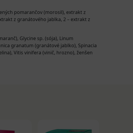
rvených pomarančov (morosil), extrakt z
extrakt z granátového jablka, 2 – extrakt z
omaranč)
,
Glycine sp. (sója)
,
Linum
nica granatum (granátové jablko)
,
Spinacia
elina)
,
Vitis vinifera (vinič, hrozno)
,
ženšen