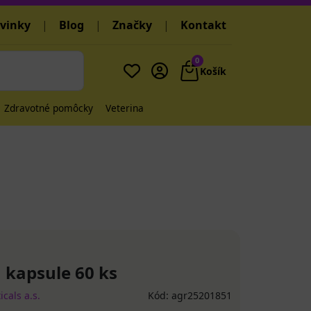
vinky
|
Blog
|
Značky
|
Kontakt
0
Košík
Zdravotné pomôcky
Veterina
 kapsule 60 ks
cals a.s.
Kód: agr25201851