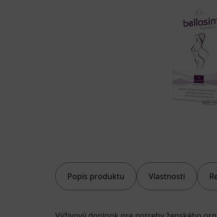
Popis produktu
Vlastnosti
R
Výživový doplnok pre potreby ženského org