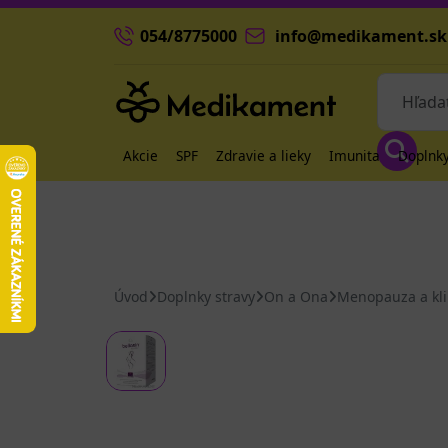
054/8775000
info@medikament.sk
Akcie
SPF
Zdravie a lieky
Imunita
Doplnky
Úvod
Doplnky stravy
On a Ona
Menopauza a kl