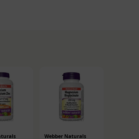
turals
Webber Naturals
Webber N