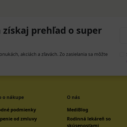
 získaj prehľad o super
onukách, akciách a zľavách. Zo zasielania sa môžte
o o nákupe
O nás
dné podmienky
MediBlog
penie od zmluvy
Rodinná lekáreň so
skúsenosťami