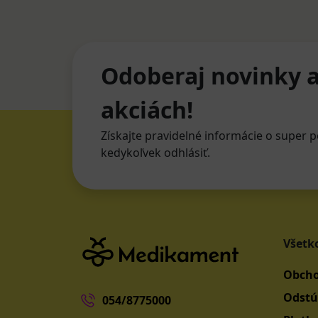
Odoberaj novinky a
akciách!
Získajte pravidelné informácie o super p
kedykoľvek odhlásiť.
Všetk
Obcho
Odstú
054/8775000