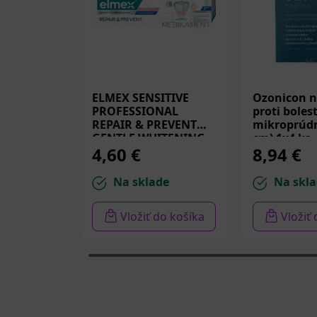
ELMEX SENSITIVE
Ozonicon n
PROFESSIONAL
proti bolest
REPAIR & PREVENT
mikroprúdm
GENTLE WHITENING,
cm) 1x4 ks
4,60 €
8,94 €
zubná pasta 75 ml
Na sklade
Na skla
Vložiť do košíka
Vložiť