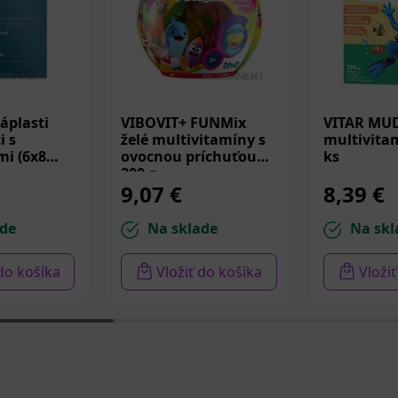
áplasti
VIBOVIT+ FUNMix
VITAR MU
i s
želé multivitamíny s
multivitam
i (6x8
ovocnou príchuťou
ks
200 g
9,07 €
8,39 €
de
Na sklade
Na skl
 do košíka
Vložiť do košíka
Vloži