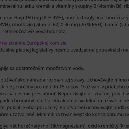
inerálnu látku kremík a vitamíny skupiny B (vitamín B6, rib
ran draselný) 150 mg (8 % RVH), horčík (bisglycinát horečnat
RVH), riboflavín (vitamín B2) 0,36 mg (26 % RVH), tiamín (vi
– referenčná výživová hodnota.
ý na stránke Európskej komisie
ktuálne platnej legislatívy nesmú uvádzať na potravinách na
Zapije sa dostatočným množstvom vody.
oužívať ako náhrada rozmanitej stravy. Uchovávajte mimo d
ok nie je určený pre deti do 15 rokov. O užívaní v priebehu 
 sa nesmie presiahnuť. Nepoužívajte pri známej precitlive
pade chronických ochorení alebo pravidelného užívania liek
ajte, pokiaľ je obal porušený. Po otvorení uchovávajte po
obre uzatvorené. Minimálna trvanlivosť do konca dátumu 
sglycinát horečnatý (horčík/magnézium)
,
oxid kremičitý (kre