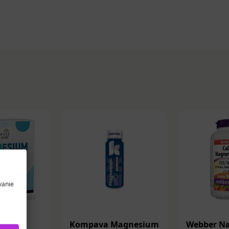
vanie
s
Kompava Magnesium
Webber Na