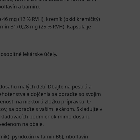
oflavín a tiamín).
ý) 46 mg (12 % RVH), kremík (oxid kremičitý)
tamín B1) 0,28 mg (25 % RVH). Kapsula je
 osobitné lekárske účely.
osahu malých detí. Dbajte na pestrú a
tehotenstva a dojčenia sa poraďte so svojím
nosti na niektorú zložku prípravku. O
ov, sa poraďte s vaším lekárom. Skladujte v
dľa skladovacích podmienok mimo dosahu
uvedenom na obale.
mík)
,
pyridoxín (vitamín B6)
,
riboflavín