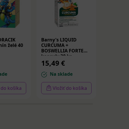
DRACIK
Barny's LIQUID
Medicube
ín želé 40
CURCUMA +
Peptide S
BOSWELLIA FORTE
Spevňujú
kapsuly 30 ks
PDRN a p
15,49 €
14,22 
30ml
ade
Na sklade
Na sk
ť do košíka
Vložiť do košíka
Vloži