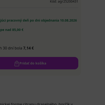
Kód: agr25200431
ujúci pracovný deň po dni objednania
10.08.2026
pe nad 85,00 €
h 30 dní bola
7,14 €
Pridať do košíka
ickej forme citranu draselného, horčík v