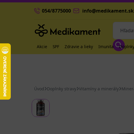
054/8775000
info@medikament.sk
Akcie
SPF
Zdravie a lieky
Imunita
Doplnky
Úvod
Doplnky stravy
Vitamíny a minerály
Miner