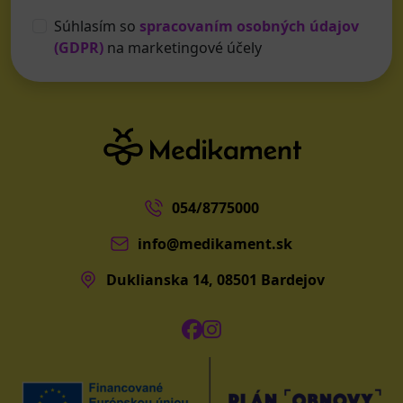
Súhlasím so
spracovaním osobných údajov
(GDPR)
na marketingové účely
054/8775000
info@medikament.sk
Duklianska 14, 08501 Bardejov