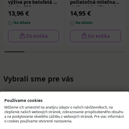
výživa pre batoľatá od
počiatočná mliečna
1 roka 600 g
dojčenská výživa od
13,96 €
14,95 €
narodenia 600 g
Na sklade
Na sklade
Do košíka
Do košíka
Vybrali sme pre vás
Používame cookies
Môžeme ich umiestniť na analýzu údajov o našich návštevníkoch, na
zlepšenie našich webových stránok, zobrazovanie prispôsobeného obsahu
a na poskytovanie skvelého zážitku z webových stránok. Pre viac informácií
o cookies používame otvorené nastavenia.