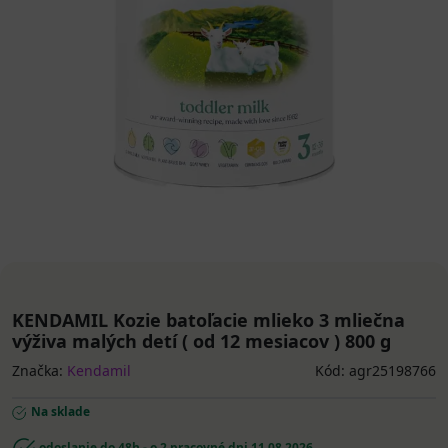
KENDAMIL Kozie batoľacie mlieko 3 mliečna
výživa malých detí ( od 12 mesiacov ) 800 g
Značka:
Kendamil
Kód: agr25198766
Na sklade
odoslanie do 48h - o 2 pracovné dni
11.08.2026