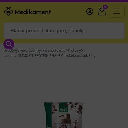
0
Úvod
Výživové doplnky pre športovcov
Proteíny
topnatur SLIM&FIT PROTEIN SHAKE Čokoláda prášok 30 g