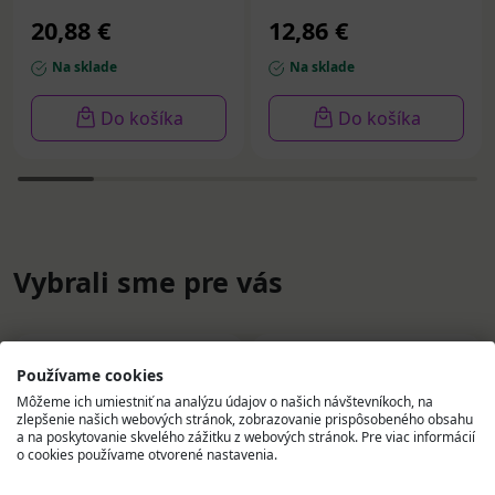
20,88 €
12,86 €
Na sklade
Na sklade
Do košíka
Do košíka
Vybrali sme pre vás
Používame cookies
Môžeme ich umiestniť na analýzu údajov o našich návštevníkoch, na
zlepšenie našich webových stránok, zobrazovanie prispôsobeného obsahu
a na poskytovanie skvelého zážitku z webových stránok. Pre viac informácií
o cookies používame otvorené nastavenia.