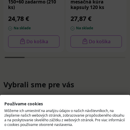
150+60 zadarmo (210
mesačná kúra
ks)
kapsuly 120 ks
24,78 €
27,87 €
Na sklade
Na sklade
Do košíka
Do košíka
Vybrali sme pre vás
Používame cookies
Môžeme ich umiestniť na analýzu údajov o našich návštevníkoch, na
zlepšenie našich webových stránok, zobrazovanie prispôsobeného obsahu
a na poskytovanie skvelého zážitku z webových stránok. Pre viac informácií
o cookies používame otvorené nastavenia.