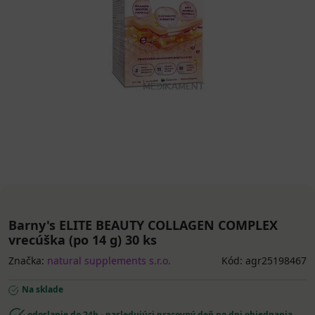
Barny's ELITE BEAUTY COLLAGEN COMPLEX
vrecúška (po 14 g) 30 ks
Značka:
natural supplements s.r.o.
Kód: agr25198467
Na sklade
odoslanie do 24h - nasledujúci pracovný deň po dni objednania