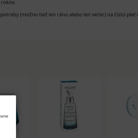
 rokov.
otreby (možno tiež len ráno alebo len večer) na čistú pleť v
vanie