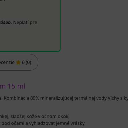
zásob
. Neplatí pre
ecenzie
0 (0)
m 15 ml
ie. Kombinácia 89% mineralizujúcej termálnej vody Vichy s
hkej, slabšej kože v očnom okolí,
pod očami a vyhladzovať jemné vrásky,