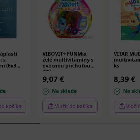
áplasti
VIBOVIT+ FUNMix
VITAR MU
i s
želé multivitamíny s
multivitam
i (6x8
ovocnou príchuťou
ks
200 g
9,07 €
8,39 €
de
Na sklade
Na skl
 do košíka
Vložiť do košíka
Vloži