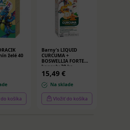
DRACIK
Barny's LIQUID
Medicube
ín želé 40
CURCUMA +
Peptide S
BOSWELLIA FORTE
Spevňujú
kapsuly 30 ks
PDRN a p
15,49 €
14,22 
30ml
ade
Na sklade
Na sk
ť do košíka
Vložiť do košíka
Vloži