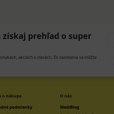
 získaj prehľad o super
onukách, akciách a zľavách. Zo zasielania sa môžte
o o nákupe
O nás
dné podmienky
MediBlog