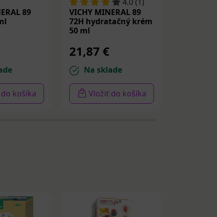
4.0 (1)
ERAL 89
VICHY MINERAL 89
VICHY MI
ml
72H hydratačný krém
Probiotic
50 ml
21,87 €
32,18 
ade
Na sklade
Na sk
ť do košíka
Vložiť do košíka
Vloži