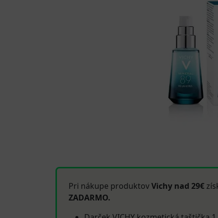
Pri nákupe produktov
Vichy nad 29€
zís
ZADARMO.
Darček VICHY kozmetická taštička 1