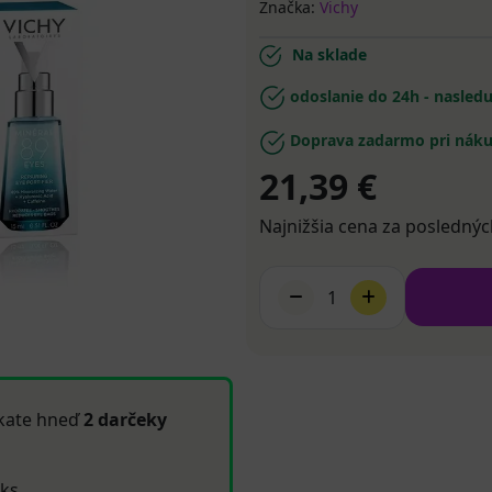
Značka:
Vichy
Na sklade
odoslanie do 24h - nasled
Doprava zadarmo pri náku
21,39 €
Najnižšia cena za poslednýc
1
kate hneď
2 darčeky
 ks