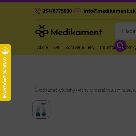
054/8775000
info@medikament.sk
Akcie
SPF
Zdravie a lieky
Imunita
Doplnky
Úvod
Značky
Vichy
Vichy Mineral
VICHY MINERA