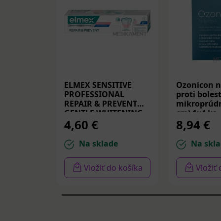
ELMEX SENSITIVE
Ozonicon n
PROFESSIONAL
proti bolest
REPAIR & PREVENT
mikroprúdm
GENTLE WHITENING,
cm) 1x4 ks
4,60 €
8,94 €
zubná pasta 75 ml
Na sklade
Na skla
Vložiť do košíka
Vložiť