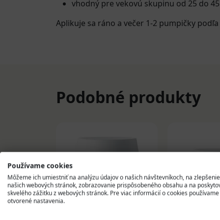
vhodný pre vekovú skupinu od 25 do 45
Aplikuje sa ráno a večer 1-2 pumpičky podľa p
Podobné produkty
Používame cookies
Môžeme ich umiestniť na analýzu údajov o našich návštevníkoch, na zlepšenie
našich webových stránok, zobrazovanie prispôsobeného obsahu a na poskyto
skvelého zážitku z webových stránok. Pre viac informácií o cookies používame
otvorené nastavenia.