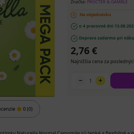
Značka:
PROCTER & GAMBLE
Na objednávku
o 4 pracovné dni
13.08.202
Doprava zadarmo pri náku
2,76 €
Najnižšia cena za poslednýc
1
ecenzie
0 (0)
. Intímky Naturella Normal Camomile sú tenké a flexibilné a