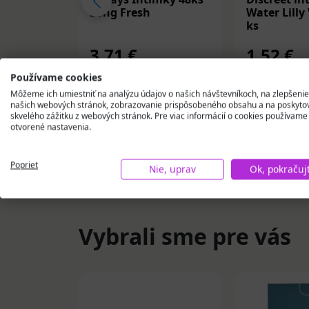
Long Fresh
Water Lilly
ks
3,71 €
1,52 €
Používame cookies
Na objednávku
Na obj
Môžeme ich umiestniť na analýzu údajov o našich návštevníkoch, na zlepšenie
našich webových stránok, zobrazovanie prispôsobeného obsahu a na poskyto
Vložiť do košíka
Vložiť
skvelého zážitku z webových stránok. Pre viac informácií o cookies používame
otvorené nastavenia.
Poprieť
Nie, uprav
Ok, pokračuj
Vybrali sme pre vás