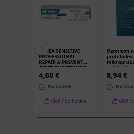
ELMEX SENSITIVE
Ozonicon n
PROFESSIONAL
proti bolest
REPAIR & PREVENT
mikroprúdm
GENTLE WHITENING,
cm) 1x4 ks
4,60 €
8,94 €
zubná pasta 75 ml
Na sklade
Na skla
Vložiť do košíka
Vložiť