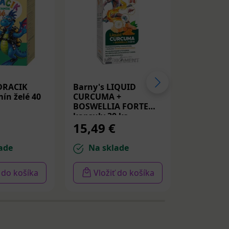
DRACIK
Barny's LIQUID
Medicube
ín želé 40
CURCUMA +
Peptide S
BOSWELLIA FORTE
Spevňujú
kapsuly 30 ks
PDRN a p
15,49 €
14,22 
30ml
ade
Na sklade
Na sk
ť do košíka
Vložiť do košíka
Vloži