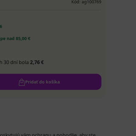
Kód: ag100769
6
pe nad 85,00 €
h 30 dní bola
2,76 €
Pridať do košíka
 poskytujú vám ochranu a pohodlie, aby ste