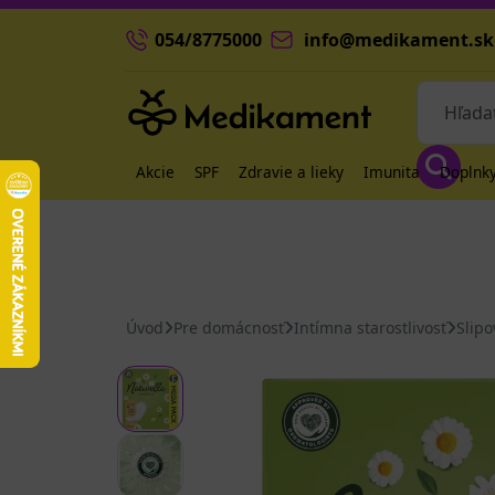
054/8775000
info@medikament.sk
Akcie
SPF
Zdravie a lieky
Imunita
Doplnky
Úvod
Pre domácnosť
Intímna starostlivosť
Slipo