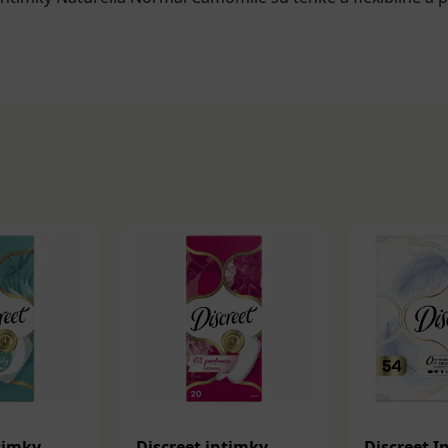
timky
Discreet intimky
Discreet I