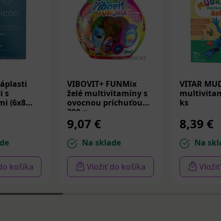
áplasti
VIBOVIT+ FUNMix
VITAR MU
i s
želé multivitamíny s
multivitam
i (6x8
ovocnou príchuťou
ks
200 g
9,07 €
8,39 €
de
Na sklade
Na skl
 do košíka
Vložiť do košíka
Vloži