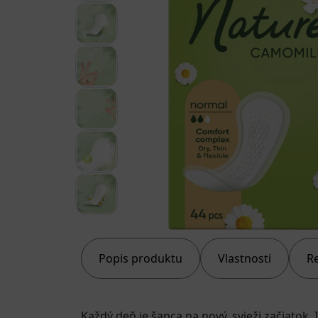
Popis produktu
Vlastnosti
R
Každý deň je šanca na nový, svieži začiatok