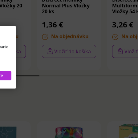
 Vložky 20
Normal Plus Vložky
Multiform
20 ks
Vložky 54 
1,36 €
3,26 €
ednávku
Na objednávku
Na obj
vanie
 do košíka
Vložiť do košíka
Vloži
te