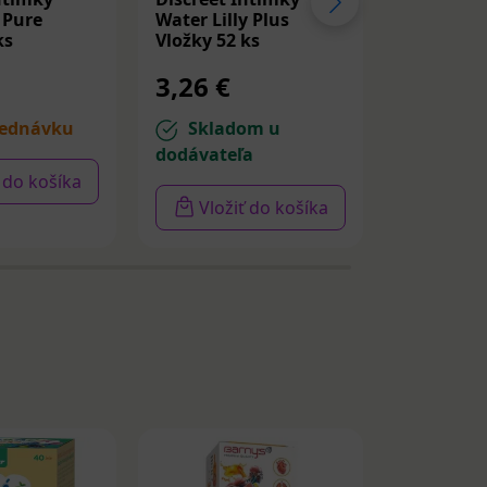
 Pure
Water Lilly Plus
Waterlily
ks
Vložky 52 ks
3,26 €
3,26 €
ednávku
Skladom u
Sklad
dodávateľa
dodávate
ť do košíka
Vložiť do košíka
Vloži